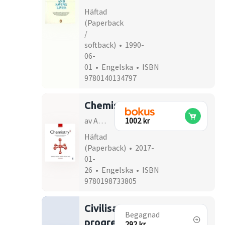
Häftad
(Paperback
/
softback) • 1990-
06-
01 • Engelska • ISBN
9780140134797
Chemistry
av Andrew Burrows
1002 kr
Häftad
(Paperback) • 2017-
01-
26 • Engelska • ISBN
9780198733805
Civilisation
Begagnad
progressive
292 kr