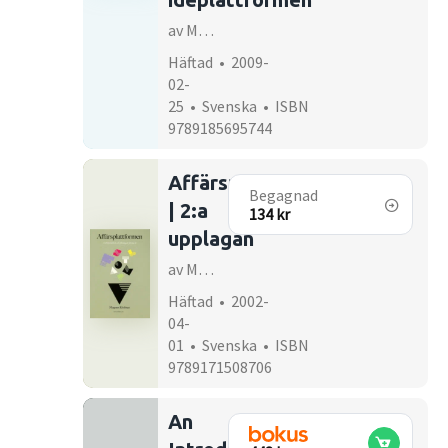
av Magnus Klofsten
Häftad • 2009-
02-
25 • Svenska • ISBN
9789185695744
Affärsplattformen
Begagnad
| 2:a
134 kr
upplagan
av Magnus Klofsten
Häftad • 2002-
04-
01 • Svenska • ISBN
9789171508706
An