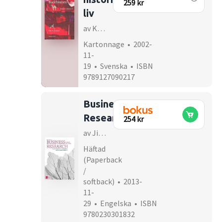
259 kr
liv
av Knut A Jacobsen
Kartonnage • 2002-
11-
19 • Svenska • ISBN
9789127090217
Business
Research
254 kr
av Jill Collis, Roger Hussey
Häftad
(Paperback
/
softback) • 2013-
11-
29 • Engelska • ISBN
9780230301832