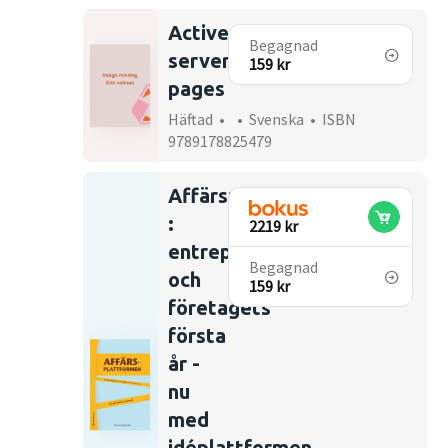
Active
Begagnad
server
159 kr
pages
Häftad • • Svenska • ISBN
9789178825479
Affärsplattformen
:
2219 kr
entreprenören
Begagnad
och
159 kr
företagets
första
år -
nu
med
idéplattformen