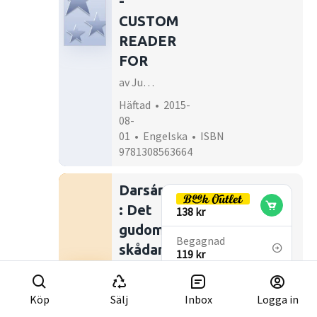
-
CUSTOM
READER
FOR
av Judith Meece
Häftad • 2015-
08-
01 • Engelska • ISBN
9781308563664
Darsán
: Det
138 kr
gudomliga
Begagnad
skådandet
119 kr
- En
introduktion
Köp
Sälj
Inbox
Logga in
till