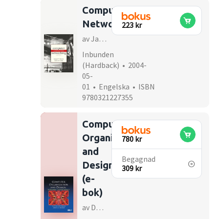
Computer
Networking
223 kr
av James F Kurose
Inbunden
(Hardback) • 2004-
05-
01 • Engelska • ISBN
9780321227355
Computer
Organization
780 kr
and
Begagnad
Design
309 kr
(e-
bok)
av David A Patterson, John L Hennessy