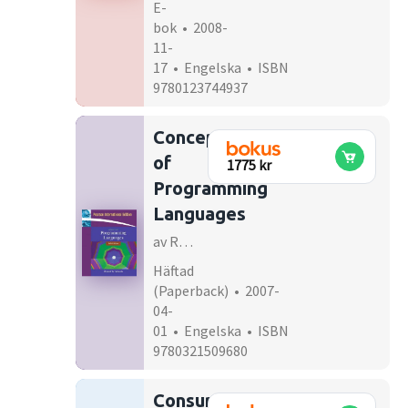
E-
bok • 2008-
11-
17 • Engelska • ISBN
9780123744937
Concepts
of
1775 kr
Programming
Languages
av Robert W Sebesta
Häftad
(Paperback) • 2007-
04-
01 • Engelska • ISBN
9780321509680
Consumer