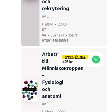
och
rekrytering
av Edith Kahlke
Häftad • 2002-
07-
04 • Svenska • ISBN
9789144040554
Arbetsbok
till
425 kr
Människokroppen
-
Fysiologi
och
anatomi
av Egil Haug, Jan G Bjålie, Olav Sand, Øysten V Sjaastad, Kari C Toverud
Häftad • 2021-