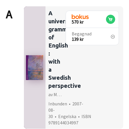
A
A
university
570 kr
grammar
Begagnad
of
139 kr
English
:
with
a
Swedish
perspective
av Maria Estling Vannestål
Inbunden • 2007-
08-
30 • Engelska • ISBN
9789144034997