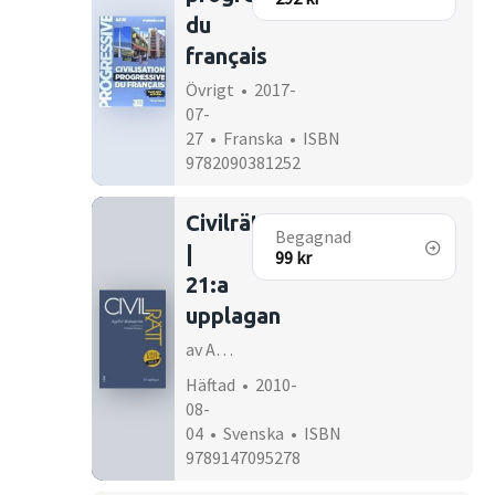
du
français
Övrigt • 2017-
07-
27 • Franska • ISBN
9782090381252
Civilrätt
Begagnad
|
99 kr
21:a
upplagan
av Anders Agell
Häftad • 2010-
08-
04 • Svenska • ISBN
9789147095278