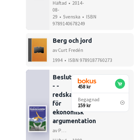
Häftad • 2014-
08-
29 • Svenska • ISBN
9789140678249
Berg och jord
av Curt Fredén
1994 • ISBN 9789187760273
Beslutsmodeller
- -
458 kr
redskap
Begagnad
för
159 kr
ekonomisk
argumentation
av Per-Olov Edlund, Olle Högberg, Björn Leonardz