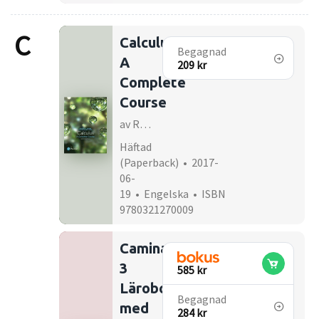
C
Calculus:
Begagnad
A
209 kr
Complete
Course
av Robert A Adams
Häftad
(Paperback) • 2017-
06-
19 • Engelska • ISBN
9780321270009
Caminando
3
585 kr
Lärobok
Begagnad
med
284 kr