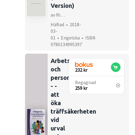
Version)
av Richard Johnson
Häftad • 2018-
03-
01 • Engelska • ISBN
9780134995397
Arbetsanalys
och
232 kr
personbedömning
Begagnad
- -
259 kr
att
öka
träffsäkerheten
vid
urval