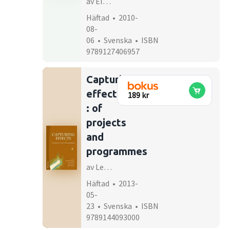
av Elisabet Waldenström, Ninni Westerman, Märet Wik-Bretz, María José Faci Lucia
Häftad • 2010-
08-
06 • Svenska • ISBN
9789127406957
Capturing
effects
189 kr
: of
projects
and
programmes
av Lennart Svensson, Karin Sjöberg, Göran Brulin, Sven Jansson
Häftad • 2013-
05-
23 • Svenska • ISBN
9789144093000