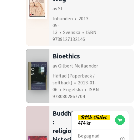
av Steven Linton, Sofia Bergbom, Ida Flink
Inbunden • 2013-
05-
13 • Svenska • ISBN
9789127132146
Bioethics
av Gilbert Meilaender
Häftad (Paperback /
softback) • 2013-01-
06 • Engelska • ISBN
9780802867704
Buddhismen
:
474 kr
religion,
Begagnad
historia,