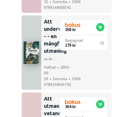
15 • Svenska • ISBN
9789144068541
Att
undervisa
358 kr
- - en
Begagnad
mångfasetterad
179 kr
utmaning
av Arne Maltén
Häftad • 2003-
09-
29 • Svenska • ISBN
9789144041742
Att
utmana
364 kr
vetandets