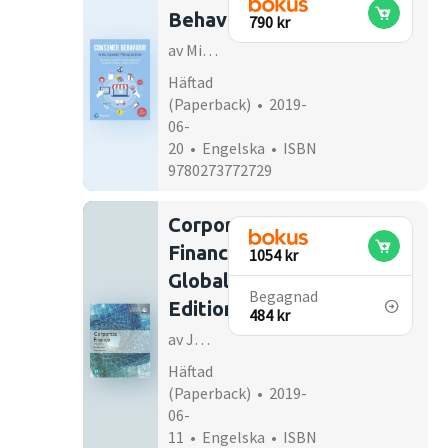
Behaviour
790 kr
av Michael R Solomon
Häftad
(Paperback) • 2019-
06-
20 • Engelska • ISBN
9780273772729
Corporate
Finance,
1054 kr
Global
Begagnad
Edition
484 kr
av Jonathan Berk
Häftad
(Paperback) • 2019-
06-
11 • Engelska • ISBN