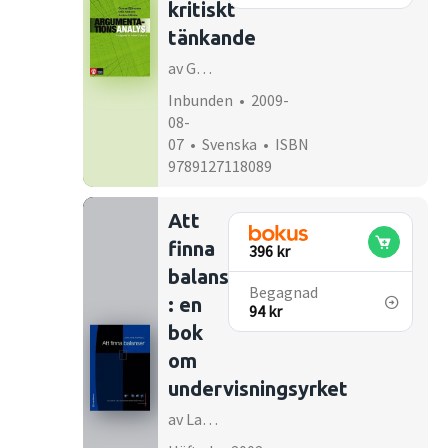
kritiskt
tänkande
av Gunnar Björnsson
Inbunden • 2009-
08-
07 • Svenska • ISBN
9789127118089
Att
finna
396 kr
balanser
Begagnad
: en
94 kr
bok
om
undervisningsyrket
av Lars-Åke Kernell