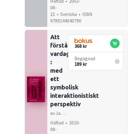
Häftad • 2002-
08-
21 • Svenska • ISBN
9789144040790
Att
förstå
368 kr
vardagen
Begagnad
:
189 kr
med
ett
symbolisk
interaktionistiskt
perspektiv
av Jan Trost, Irene Levin
Häftad • 2010-
08-