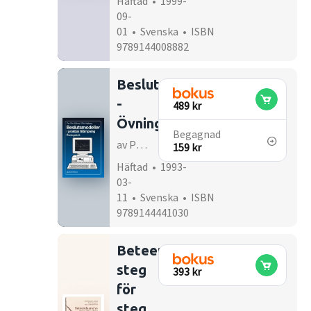
Häftad • 1999-
09-
01 • Svenska • ISBN
9789144008882
Beslutsmodeller
-
489 kr
Övningsbok
Begagnad
av Per-Olov Edlund
159 kr
Häftad • 1993-
03-
11 • Svenska • ISBN
9789144441030
Beteendeanalys
steg
393 kr
för
steg