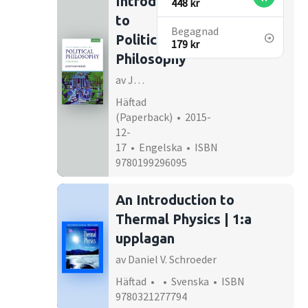
Introduction
448 kr
to
Begagnad
Political
179 kr
Philosophy
av Jonathan Wolff
Häftad
(Paperback) • 2015-
12-
17 • Engelska • ISBN
9780199296095
An Introduction to
Thermal Physics | 1:a
upplagan
av Daniel V. Schroeder
Häftad • • Svenska • ISBN
9780321277794