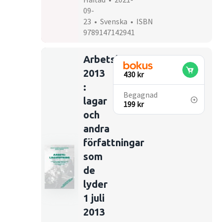
09-
23 • Svenska • ISBN
9789147142941
Arbetslagstiftning
2013
430 kr
:
Begagnad
lagar
199 kr
och
andra
författningar
som
de
lyder
1 juli
2013