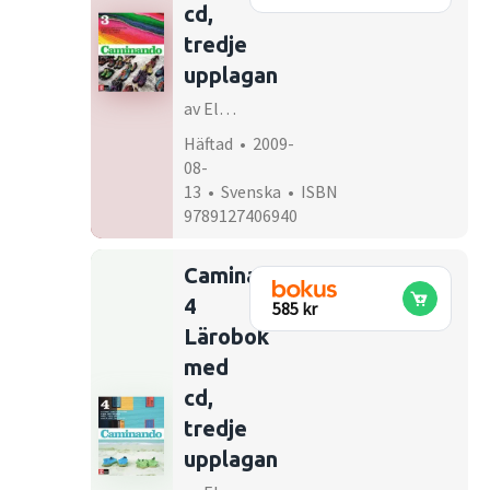
cd,
tredje
upplagan
av Elisabet Waldenström
Häftad • 2009-
08-
13 • Svenska • ISBN
9789127406940
Caminando
4
585 kr
Lärobok
med
cd,
tredje
upplagan