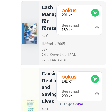
Cash
Management
291 kr
för
Begagnad
företag
159 kr
av Claes-Göran Larsson, Lars F Hammarlund, Per MacKén, Sven-Erik Jacobson
Häftad • 2005-
03-
24 • Svenska • ISBN
9789144042848
Causing
Death
141 kr
and
Begagnad
Saving
209 kr
Lives
(+ 1 nypris •
Visa
)
av Jonathan Glover