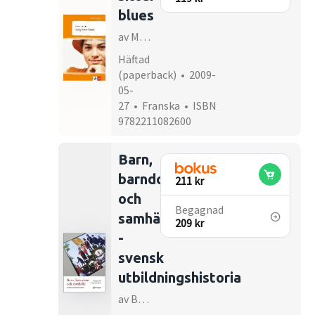
blues
av Marie-Aude Murail
Häftad
(paperback) • 2009-
05-
27 • Franska • ISBN
9782211082600
Barn,
barndom
211 kr
och
Begagnad
samhälle
209 kr
-
svensk
utbildningshistoria
av Bengt Sandin