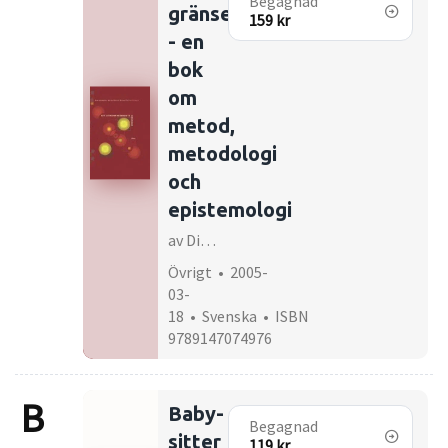
Begagnad
gränser
159 kr
- en
bok
om
metod,
metodologi
och
epistemologi
av Diana Mulinari, Karen Davies, Åsa Lundqvist
Övrigt • 2005-
03-
18 • Svenska • ISBN
9789147074976
B
Baby-
Begagnad
sitter
119 kr