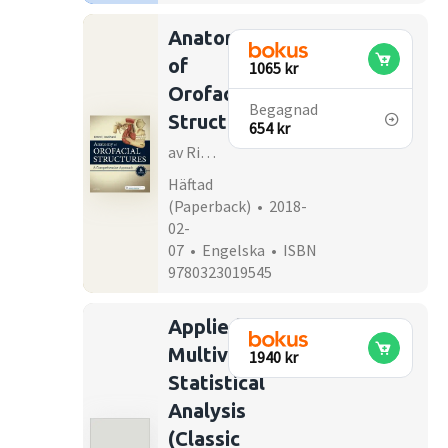
Anatomy
of
1065 kr
Orofacial
Begagnad
Structures
654 kr
av Richard W Brand
Häftad
(Paperback) • 2018-
02-
07 • Engelska • ISBN
9780323019545
Applied
Multivariate
1940 kr
Statistical
Analysis
(Classic