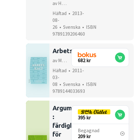
av Håkan Gabinus Göransson, Bengt Garpe
Häftad • 2013-
08-
26 • Svenska • ISBN
9789139206460
Arbetsrätt
av Mats Glavå, Mikael Hansson
682 kr
Häftad • 2011-
03-
08 • Svenska • ISBN
9789144033693
Argumentationsanalys
:
395 kr
färdigheter
Begagnad
för
209 kr