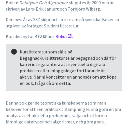
Boken
Datatyper Och Algoritmer
släpptes år 2000 och är
skriven av Lars-Erik Janlert och Torbjörn Wiberg.
Den består av 387 sidor och är skriven på svenska. Boken är
utgiven av förlaget Studentlitteratur.
Köp den ny för
470 kr
hos
Bokus
.
Kurslitteratur som säljs på
BegagnadKurslittretur.se är begagnad och därför
kan vi inte garantera att eventuella digitala
produkter eller inloggningar fortfarande är
aktiva. När ni kontaktar en annonsör om att köpa
en bok, fråga då om detta.
Denna bok ger de teoretiska kunskaperna som man
behöver för att i en praktisk tillämpning kunna göra en bra
analys av det aktuella problemet, välja och utforma
lämpliga datatyper och algoritmer, och göra goda
implementationer.Boken är avsedd att fungera som