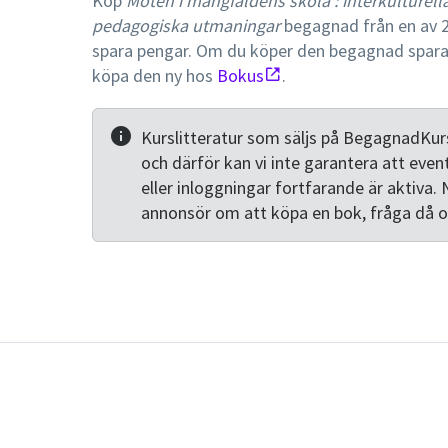
Köp
Möten i mångfaldens skola : interkulturel
pedagogiska utmaningar
begagnad från en av 2
spara pengar. Om du köper den begagnad spar
köpa den ny hos
Bokus
.
Kurslitteratur som säljs på BegagnadKurs
och därför kan vi inte garantera att even
eller inloggningar fortfarande är aktiva. 
annonsör om att köpa en bok, fråga då 