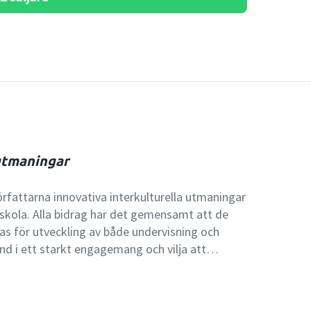
utmaningar
örfattarna innovativa interkulturella utmaningar
skola. Alla bidrag har det gemensamt att de
s för utveckling av både undervisning och
nd i ett starkt engagemang och vilja att
rka dagens mångkulturella skola skriver
 interkulturella attityder och
a utmaningar för