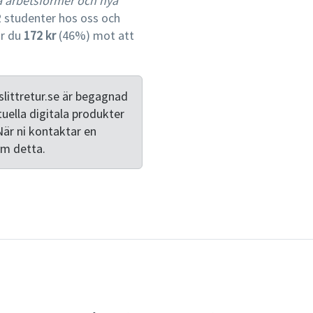
la arbetsformer och nya
gymnasieskolanföräldramöt
 studenter hos oss och
språk- och kunskapsutveck
ar du
172 kr
(46%) mot att
skolanrörelsen Gatans Röst
tankar för förbättrad sko
mångkulturella skola. Boke
lärare som vill utveckla si
littretur.se är begagnad
didaktik. Även andra som ä
tuella digitala produkter
som skolledare, rektorer, k
När ni kontaktar en
skoladministratörer m.fl.
om detta.
kompetens och därigenom s
samhällsförankrad och nut