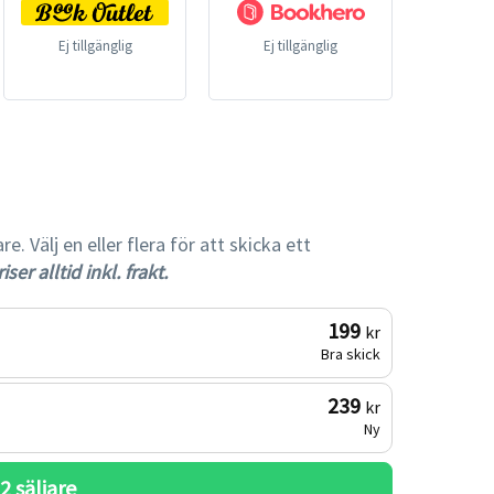
Ej tillgänglig
Ej tillgänglig
gare
 Välj en eller flera för att skicka ett
iser alltid inkl. frakt.
199
kr
Bra skick
239
kr
Ny
 
2
 säljare