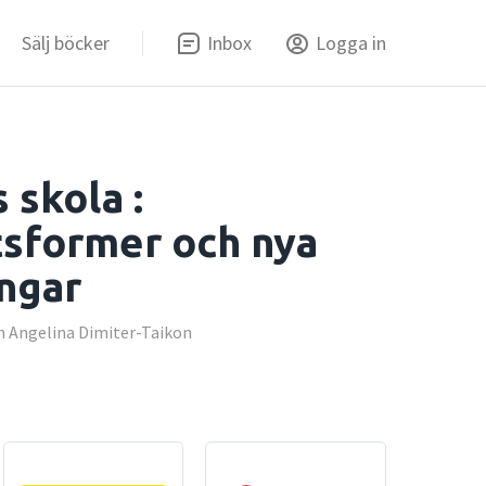
Sälj böcker
Inbox
Logga in
 skola :
tsformer och nya
ngar
ch Angelina Dimiter-Taikon