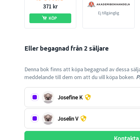
371 kr
Ej tillgänglig
KÖP
Eller begagnad från 2 säljare

-46% billi
Denna bok finns att köpa begagnad av dessa säljare.
meddelande till dem om att du vill köpa boken.
Pr
Josefine K
Joselin V
Kontakta