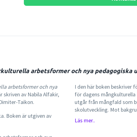
erkulturella arbetsformer och nya pedagogiska 
ella arbetsformer och nya
I den här boken beskriver f
 skriven av Nabila Alfakir,
för dagens mångkulturella 
Dimiter-Taikon.
utgår från mångfald som ba
skolutveckling. Mot bakgru
ka. Boken är utgiven av
förbättra, utveckla och stä
Läs mer..
författarna bl.a. om:lärares
kompetensermångkulturell