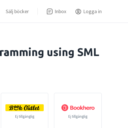
Sälj böcker
Inbox
Logga in
gramming using SML
Ej tillgänglig
Ej tillgänglig