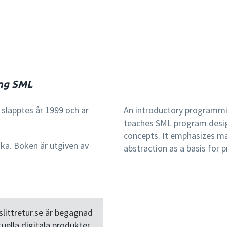
ing SML
släpptes år 1999 och är
An introductory programmi
teaches SML program design
concepts. It emphasizes ma
ska. Boken är utgiven av
abstraction as a basis for
littretur.se är begagnad
tuella digitala produkter