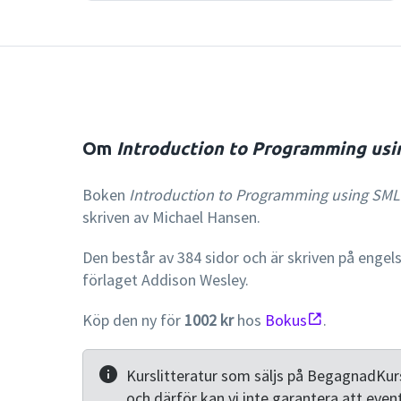
Om
Introduction to Programming us
Boken
Introduction to Programming using SML
skriven av Michael Hansen.
Den består av 384 sidor och är skriven på engel
förlaget Addison Wesley.
Köp den ny för
1002 kr
hos
Bokus
.
Kurslitteratur som säljs på BegagnadKurs
och därför kan vi inte garantera att even