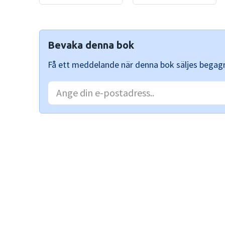
Bevaka denna bok
Få ett meddelande när denna bok säljes begag