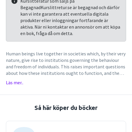
Kurslitteratur som säljs på
BegagnadKurslittretur.se är begagnad och därför
kan vi inte garantera att eventuella digitala
produkter eller inloggningar fortfarande är
aktiva. När ni kontaktar en annonsör om att köpa
en bok, fråga då om detta.
Human beings live together in societies which, by their very
nature, give rise to institutions governing the behaviour
and freedom of individuals. This raises important questions
about how these institutions ought to function, and the
extent to which actual systems of government succeed or
Läs mer..
fail in meeting these ideals. This Oxford Reader contains
140 key writings on political thought, covering issues about
human nature and its relation to society, the extent to
which the powers of the State are justified, the tension
Så här köper du böcker
between liberty and rights, and the way resources should be
distributed. Topics such as international relations, minority
rights, democracy, socialism, and conservatism are also
discussed, by contributors ranging from Plato and Aristotle