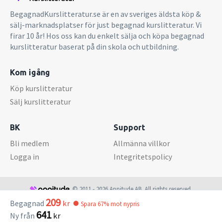
BegagnadKurslitteratur.se är en av sveriges äldsta köp &
sälj-marknadsplatser för just begagnad kurslitteratur. Vi
firar 10 år! Hos oss kan du enkelt sälja och köpa begagnad
kurslitteratur baserat på din skola och utbildning.
Kom igång
Köp kurslitteratur
Sälj kurslitteratur
BK
Support
Bli medlem
Allmänna villkor
Logga in
Integritetspolicy
© 2011 - 2026 Appitude AB. All rights reserved.
209
Begagnad
kr
Spara 67% mot nypris
641
Ny från
kr