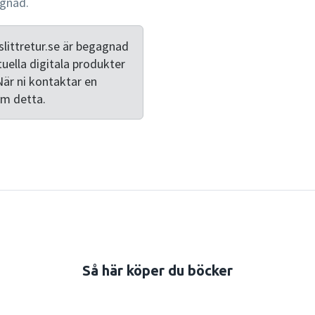
agnad.
be acquainted with the models 
was written from a public 
health is with social reali
littretur.se är begagnad
tuella digitala produkter
När ni kontaktar en
om detta.
Så här köper du böcker