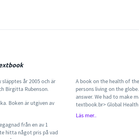
textbook
k
släpptes år 2005 och är
A book on the health of the 
ch Birgitta Rubenson.
persons living on the globe. Is that possible? Yes and no, is the obvio
answer. We had to make many 
ska. Boken är utgiven av
textbook.br> Global Health is an introductory textbook for students
wanting to • get an understanding of how the health of the world's
Läs mer..
population has changed; • learn about the main determinants for health •
egagnad från en av 1
know how health can be me
te hitta något pris på vad
and illness are • learn about what is causing illness, disability and death; •