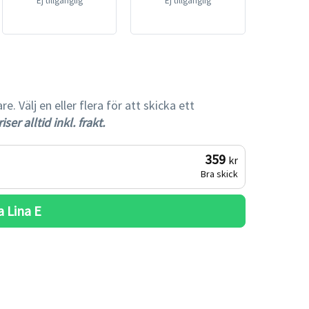
Ej tillgänglig
Ej tillgänglig
 Välj en eller flera för att skicka ett
iser alltid inkl. frakt.
359
kr
Bra skick
a 
Lina E