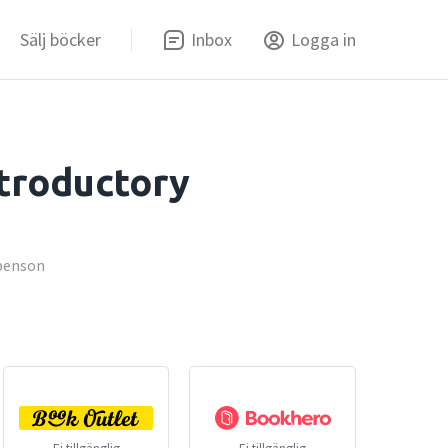
Sälj böcker
Inbox
Logga in
ntroductory
ubenson