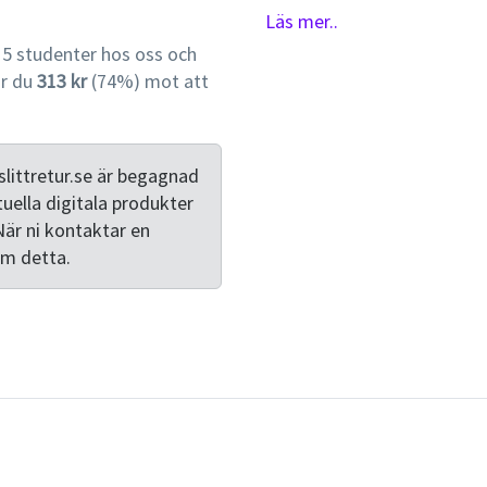
egna argument och diskussio
Läs mer..
behov av att utveckla den 
5 studenter hos oss och
Respekt för läraryrket är 
ar du
313 kr
(74%) mot att
för lärare, som under mång
lärarfortbildning. Boken id
att upptäcka i vardagsarbet
sammanfattande framställni
littretur.se är begagnad
lärarutbildningen bör motsv
tuella digitala produkter
bokens innehåll en väg til
När ni kontaktar en
vad avser lärares pedagogis
om detta.
underlag för att diskutera
skilda lärarkategorier.