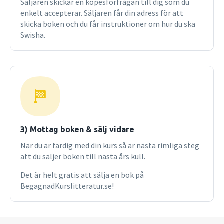
Säljaren skickar en köpesförfrågan till dig som du
Carlsberg, Rolex and Jamie Oliver. the new edition is
enkelt accepterar. Säljaren får din adress för att
supported by a superlative resource package to support
skicka boken och du får instruktioner om hur du ska
lecturers and students, with exciting new videos linked to
Swisha.
the case material, case and tutorial support and the
integration of mcgraw-hill's connect learning solution.
connect offers gradeable interactive activities, cases, self
study quizzes, and a variety of tools to help students to
master their marketing module.
3) Mottag boken & sälj vidare
När du är färdig med din kurs så är nästa rimliga steg
att du säljer boken till nästa års kull.
Det är helt gratis att sälja en bok på
BegagnadKurslitteratur.se!