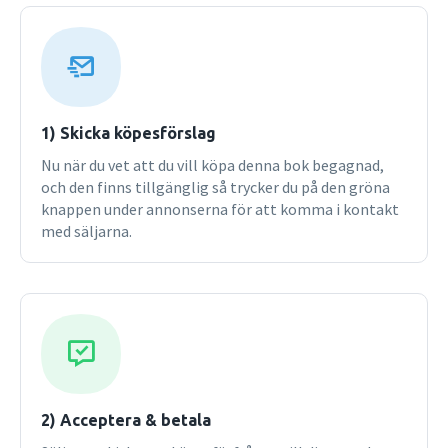
updated, this edition offers a closer focus on the value of
marketing and its impact. the new edition also takes a
more critical approach that questions and engages with
current debates. topic highlights of the fourth edition
include widespread coverage of the huge impact of social
media on the sphere of marketing, a fresh look at new
1) Skicka köpesförslag
techniques of marketing research used in real
Nu när du vet att du vill köpa denna bok begagnad,
organizations, and a contemporary perspective on the
och den finns tillgänglig så trycker du på den gröna
growing service segment of the world economy. bang up to
knappen under annonserna för att komma i kontakt
date with new cases and examples, the book covers
med säljarna.
european examples from all corners of the region,
including germany, sweden, denmark, france, switzerland,
the uk and ireland, without ignoring the prevalence of us
and global brands in contemporary culture. the book
retains the popular Marketing Spotlight and marketing in
action features, showcasing brands as diverse as Lady Gaga,
Guinness and Gap. new social media boxes cover LinkedIn,
Facebook, Groupon and more. The fourth edition's case
studies are all new, featuring brands from varying
2) Acceptera & betala
segments and countries, including H and M, Subway,