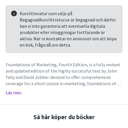
Kurslitteratur som säljs på
BegagnadKurslittretur.se är begagnad och därför
kan vi inte garantera att eventuella digitala
produkter eller inloggningar fortfarande är
aktiva. När ni kontaktar en annonsör om att köpa
en bok, fråga då om detta.
Foundations of Marketing, Fourth Edition, is a fully revised
and updated edition of the highly successful text by John
Fahy and David Jobber. devised to offer comprehensive
coverage for a short course in marketing, foundations of
marketing retains its concise twelve chapter structure. the
Läs mer..
book offers a rigorous but accessible introduction, covering
the core marketing curriculum in an engaging style that
routinely demonstrates how marketing affects our
everyday lives, considering both the decisions we make as
Så här köper du böcker
consumers, and decisions marketing professionals would
make in response to their customers. fully revised and