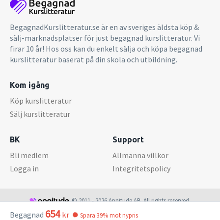
BegagnadKurslitteratur.se är en av sveriges äldsta köp &
sälj-marknadsplatser för just begagnad kurslitteratur. Vi
firar 10 år! Hos oss kan du enkelt sälja och köpa begagnad
kurslitteratur baserat på din skola och utbildning.
Kom igång
Köp kurslitteratur
Sälj kurslitteratur
BK
Support
Bli medlem
Allmänna villkor
Logga in
Integritetspolicy
© 2011 - 2026 Appitude AB. All rights reserved.
654
Begagnad
kr
Spara 39% mot nypris