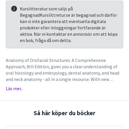
Kurslitteratur som säljs på
BegagnadKurslittretur.se är begagnad och därför
kan vi inte garantera att eventuella digitala
produkter eller inloggningar fortfarande är
aktiva. När ni kontaktar en annonsör om att köpa
en bok, fråga då om detta.
Anatomy of Orofacial Structures: A Comprehensive
Approach, 8th Edition, gives you a clear understanding of
oral histology and embryology, dental anatomy, and head
and neck anatomy - all in a single resource. With new
clinical content, a new chapter on the anatomy of local
Läs mer..
anesthesia, and an outstanding new full-color art program,
this new edition is perfect for anyone studying to be a
Dental Assistant or a Dental Hygienist. In addition, it offers
the benefits of a combined text and student workbook,
Så här köper du böcker
with review questions and unit tests, as well as detachable
flashcards for on-the-go study - making this one product a