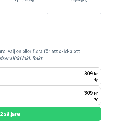
Ej tillgänglig
Ej tillgänglig
gare
 Välj en eller flera för att skicka ett
iser alltid inkl. frakt.
309
kr
Ny
309
kr
Ny
 
2
 säljare