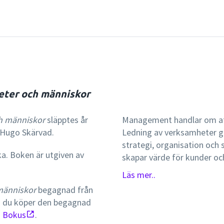
eter och människor
h människor
släpptes år
Management handlar om at
r-Hugo Skärvad.
Ledning av verksamheter g
strategi, organisation och
ka. Boken är utgiven av
skapar värde för kunder oc
handlar om att mobilisera
Läs mer..
som är verksamma i organi
människor
begagnad från
tar upp båda dessa aspekt
Om du köper den begagnad
forskning och förenar ett p
s
Bokus
.
Författarna nöjer sig inte 