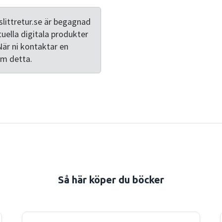
verksamhets affärsvillkor 
affärsvillkor kan hanteras.
littretur.se är begagnad
svenska som utländska för
tuella digitala produkter
andra upplaga av Managemen
När ni kontaktar en
sig från förra upplagan ge
om detta.
omvärldsberoende. Stor vik
konsekvenser för affärsmod
är lämplig för kurser i man
vid universitet och högsk
personer som är chefer/leda
Så här köper du böcker