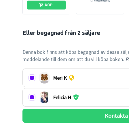
Ej tillgänglig
KÖP
Eller begagnad från 2 säljare

-35% billi
Denna bok finns att köpa begagnad av dessa säljare.
meddelande till dem om att du vill köpa boken.
Pr
Meri K
Felicia H
Kontakta