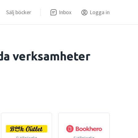
Sälj böcker
Inbox
Logga in
eda verksamheter