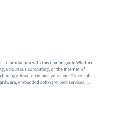
t to production with this unique guide Whether
ing, ubiquitous computing, or the Internet of
 technology: how to channel your inner Steve Jobs
hardware, embedded software, web services,
n to create cutting-edge devices that are fun,
If you'd like to create the next must-have
s the perfect place to start. Both a creative and
es the platforms you can use to develop hardware
ign concepts that will make your products eye-