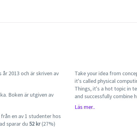
 år 2013 och är skriven av
Take your idea from concep
it's called physical comput
Things, it's a hot topic in
ska. Boken är utgiven av
and successfully combine 
electronics, and cool desig
Läs mer..
interactive, and practical. 
rån en av 1 studenter hos
product, this unique book i
ad sparar du
52 kr
(27%)
practical primer, it explor
or software, discusses des