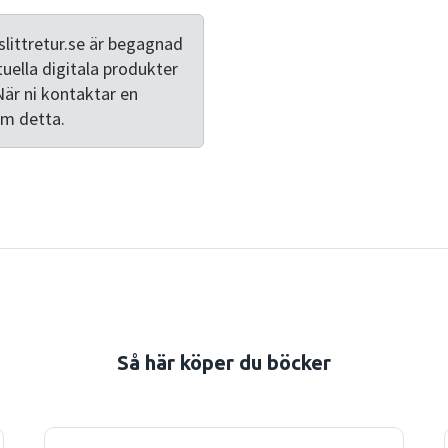
catching and appealing, an
prototype to mass producti
littretur.se är begagnad
product designers, and ele
tuella digitala produkter
using the Internet-of-Thin
När ni kontaktar en
servos, robotics, Arduino c
om detta.
Internet, to create interac
overview of the necessary 
production If you'd like to 
Things is a great place to s
Så här köper du böcker