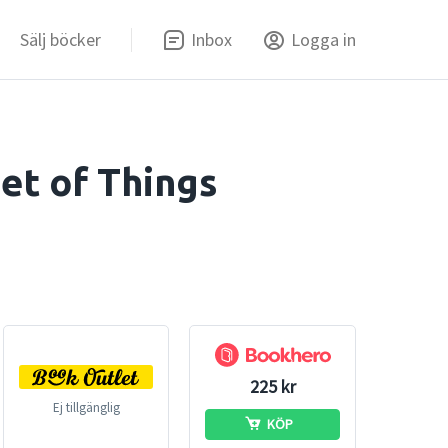
Sälj böcker
Inbox
Logga in
et of Things
225 kr
Ej tillgänglig
KÖP