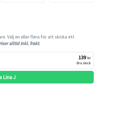
gare
 Välj en eller flera för att skicka ett
iser alltid inkl. frakt.
139
kr
Bra skick
a 
Lina J