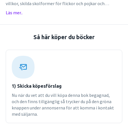
villkor, skilda skolformer för flickor och pojkar och
skillnader i utbildningens innehåll och syfte. Förändringar
Läs mer..
mot mer jämlika villkor har skett under lång tid och varit
knutna till perioder med hög efterfrågan på kvinnors
arbetskraft. I andra perioder har könsmönstren bevarats
genom att de "kvinnliga" inslagen i utbildningen
Så här köper du böcker
förstärkts. Diskussioner och politiska beslut om kvinnors
bildning och utbildning under 1800- och 1900-talen som
lett till integration av kvinnors utbildning i den "manliga",
samhälleligt styrda skolorganisationen behandlas här ur
ett genusperspektiv. Utvecklingen på nationell nivå
jämförs med förhållandena i Lund. Boken vänder sig främst
till blivande pedagoger men också till andra med intresse
för utbildningsfrågor i ett historiskt perspektiv.
1) Skicka köpesförslag
Nu när du vet att du vill köpa denna bok begagnad,
och den finns tillgänglig så trycker du på den gröna
knappen under annonserna för att komma i kontakt
med säljarna.