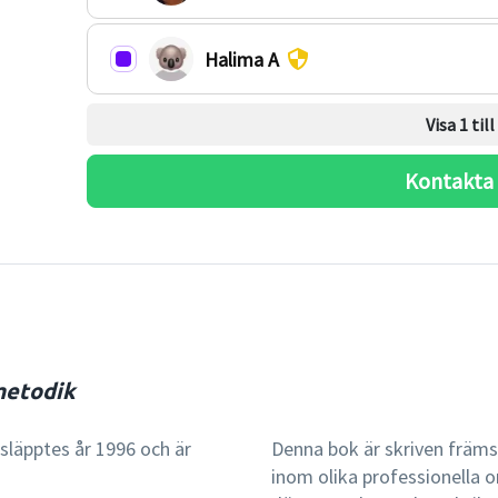
Halima A
Visa 1 til
Kontakta
metodik
släpptes år 1996 och är
Denna bok är skriven främ
inom olika professionella 