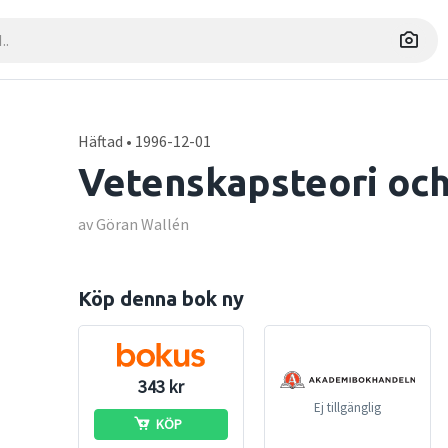
Häftad • 1996-12-01
Vetenskapsteori oc
av Göran Wallén
Köp denna bok ny
343 kr
Ej tillgänglig
KÖP