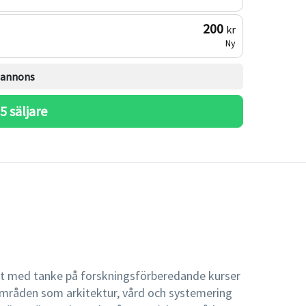
200
kr
Ny
l annons
 
5
 säljare
st med tanke på forskningsförberedande kurser
områden som arkitektur, vård och systemering