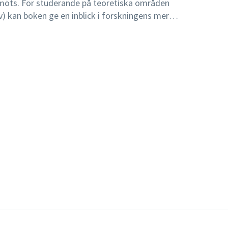
 möts. För studerande på teoretiska områden
) kan boken ge en inblick i forskningens mer
eds med kapitel om kunskapsuppfattningar och
 positivism, systemteori, hermeneutik och
las kvantitativ och kvalitativ metodik. Boken
a. teknik, tvärvetenskap, aktionsforskning,
.I andra upplagan har avsnitten om
ning utvidgats.