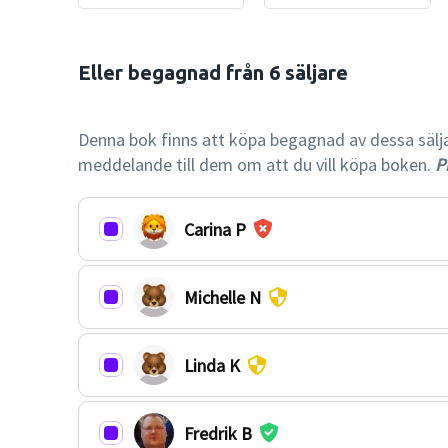
Eller begagnad från 6 säljare

-73% billi
Denna bok finns att köpa begagnad av dessa säljare.
meddelande till dem om att du vill köpa boken.
Pr
Carina P
Michelle N
Linda K
Fredrik B