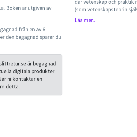
där vetenskap och praktik
ka. Boken är utgiven av
(som vetenskapsteorin själv
konkreta sidor. Boken inl
Läs mer..
forskningsinriktningar som
gagnad från en av 6
fenomenologi. Sedan behand
per den begagnad sparar du
avslutas med kapitel om bl.
praktikerkunskap samt etik
konstruktivism och om tolk
littretur.se är begagnad
tuella digitala produkter
När ni kontaktar en
om detta.