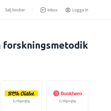
Sälj böcker
Inbox
Logga in
h forskningsmetodik
Ej tillgänglig
Ej tillgänglig