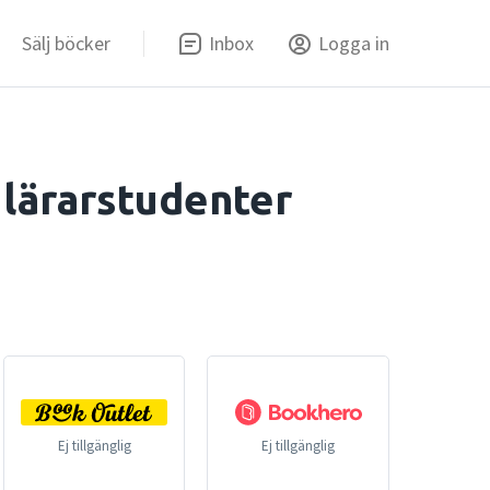
Sälj böcker
Inbox
Logga in
 lärarstudenter
Ej tillgänglig
Ej tillgänglig