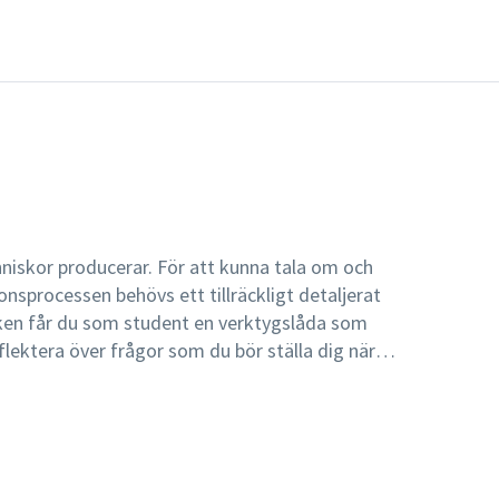
iskor producerar. För att kunna tala om och
nsprocessen behövs ett tillräckligt detaljerat
ken får du som student en verktygslåda som
flektera över frågor som du bör ställa dig när
apliga resultat. Boken ger också viktiga
enskapliga arbetet, både när du arbetar med
u skriver ditt examensarbete. Vetenskapsteori
troduktion och banar därmed en första väg in i
väganden. Vetenskapsteorier och dess