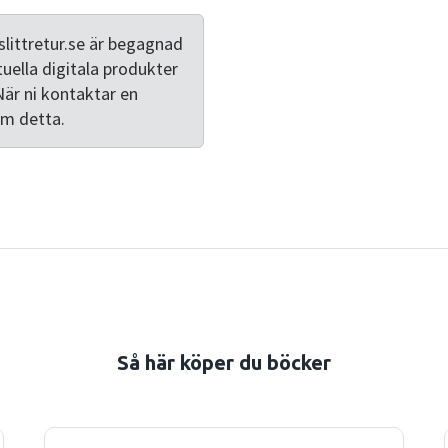
tillämpningar utvecklar sig
pedagogiken och utbildning
littretur.se är begagnad
den här andra upplagan åt
tuella digitala produkter
nytillkomna perspektiv och 
När ni kontaktar en
alla lärarutbildningar och t
om detta.
andra utbildningar inom s
Så här köper du böcker