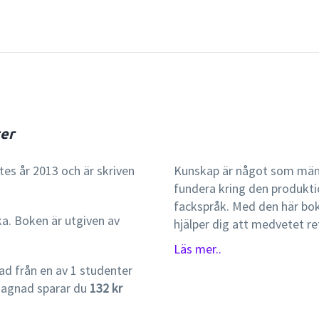
ter
tes år 2013 och är skriven
Kunskap är något som männ
fundera kring den produktio
fackspråk. Med den här bo
ka. Boken är utgiven av
hjälper dig att medvetet re
du ska tillägna dig vetensk
Läs mer..
perspektiv på det egna vet
d från en av 1 studenter
mindre uppgifter och när d
gagnad sparar du
132 kr
för lärarstudenter är en in
vetenskapsteoretiska över