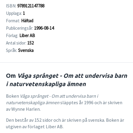
ISBN:
9789121147788
Upplaga:
1
Format:
Häftad
Publiceringsår:
1996-08-14
Förlag:
Liber AB
Antal sidor:
152
Språk:
Svenska
Om
Våga språnget - Om att undervisa barn
i naturvetenskapliga ämnen
Boken
Våga språnget - Om att undervisa barn i
naturvetenskapliga ämnen
släpptes år 1996 och är skriven
av Wynne Harlen.
Den består av 152 sidor och är skriven på svenska. Boken är
utgiven av förlaget Liber AB.