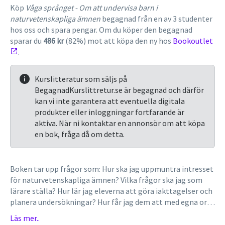
Köp
Våga språnget - Om att undervisa barn i
naturvetenskapliga ämnen
begagnad från en av 3 studenter
hos oss och spara pengar. Om du köper den begagnad
sparar du
486 kr
(82%) mot att köpa den ny hos
Bookoutlet
.
Kurslitteratur som säljs på
BegagnadKurslittretur.se är begagnad och därför
kan vi inte garantera att eventuella digitala
produkter eller inloggningar fortfarande är
aktiva. När ni kontaktar en annonsör om att köpa
en bok, fråga då om detta.
Boken tar upp frågor som: Hur ska jag uppmuntra intresset
för naturvetenskapliga ämnen? Vilka frågor ska jag som
lärare ställa? Hur lär jag eleverna att göra iakttagelser och
planera undersökningar? Hur får jag dem att med egna ord
beskriva det de ser?Boken vänder sig i första hand till lärare
Läs mer..
i skolår 1-6, men är även användbar på andra stadier.