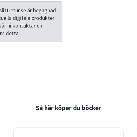
reinterpreted from a multinationa
depth case studies of film
littretur.se är begagnad
Scandinavia, Rosalind Galt
tuella digitala produkter
and spectacle play in stagi
När ni kontaktar en
Cinema Paradiso, Michael Ra
om detta.
Mediterraneo, Emir Kusturi
Zentropa, and contrasts th
including the neorealist fil
socialist realist cinema in Y
Carol Reed's The Third Man
national cinemas and herita
account of how post-Berlin
the identities, ideologies,
connecting these films to p
Så här köper du böcker
of Europe, as well as to con
redraws the map of Europe