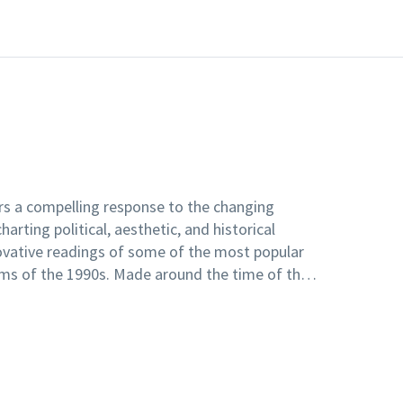
s a compelling response to the changing
harting political, aesthetic, and historical
vative readings of some of the most popular
ilms of the 1990s. Made around the time of the
 in post-World War II Europe, these films
ion of Germany, the disintegration of the
se of historical loss and disenchantment felt
represent a period in which national borders
nts of the mid-twentieth-century began to be