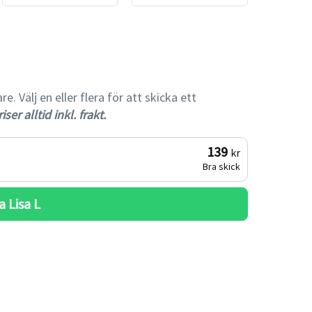
gare
 Välj en eller flera för att skicka ett
iser alltid inkl. frakt.
139
kr
Bra skick
a 
Lisa L