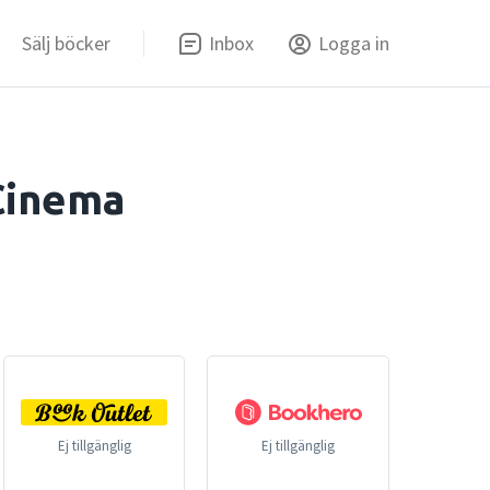
Sälj böcker
Inbox
Logga in
Cinema
Ej tillgänglig
Ej tillgänglig