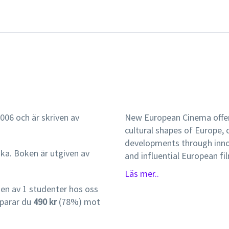
006 och är skriven av
New European Cinema offer
cultural shapes of Europe, c
developments through inno
ska. Boken är utgiven av
and influential European f
revolutions of 1989 but set
Läs mer..
grapple with the reunificat
en av 1 studenter hos oss
Balkans, and a growing sen
sparar du
490 kr
(78%) mot
across the continent. They 
became blurred and the eve