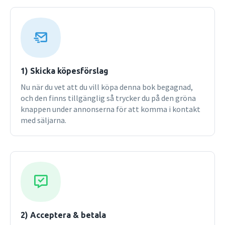
icke-cirkulära, tunnväggiga och massiva av olika form)
studeras. Balkar med både statiskt bestämd och statiskt
obestämd uppläggning analyseras med avseende på
spänningar och deformationer. Stabilitet, svängning,
utmattning och fleraxlig spänning studeras. Sista kapitlet
behandlar energimetoder (med bl.a. Castiglianos sats).
Som supplement till läroboken medföljer en
1) Skicka köpesförslag
formelsamling.Varje kapitel i läroboken avslutas med ett
Nu när du vet att du vill köpa denna bok begagnad,
antal övningsuppgifter med svar; totalt 374 stycken. I
och den finns tillgänglig så trycker du på den gröna
Teknisk hållfasthetslära  Lösningar ges lösningar till
knappen under annonserna för att komma i kontakt
samtliga övningsuppgifter i läroboken. Lösningarna
med säljarna.
kommenteras och i många fall ges alternativa
lösningssätt.Tredje upplagan
2) Acceptera & betala