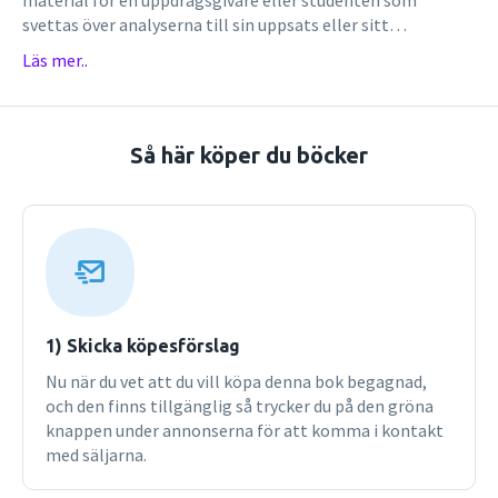
svettas över analyserna till sin uppsats eller sitt
examensarbete. Många är de som har SPSS, eller IBM SPSS
Läs mer..
Statistics som numera är programmets fullständiga namn,
att tacka för att det blivit några resultat av
materialet.SPSS steg för steg är en bok för dig som vill
utföra statistisk analys med ett modernt statistikprogram.
Så här köper du böcker
Med hjälp av ett stort antal ­bilder och numrerade
instruktioner leds läsaren – steg för steg – från diagram
och enkel tabellanalys till hypotesprövning, ?2-test, icke­
parametriska metoder, regressionsanalys och avancerad
hantering av datafiler.I boken analyseras autentiska
datamaterial, som kan laddas hem från bokens webbsida
och användas i undervisningen eller för egna övningar.Vid
arbetet med denna tredje upplaga har SPSS version 21
1) Skicka köpesförslag
använts.Tredje upplagan
Nu när du vet att du vill köpa denna bok begagnad,
och den finns tillgänglig så trycker du på den gröna
knappen under annonserna för att komma i kontakt
med säljarna.