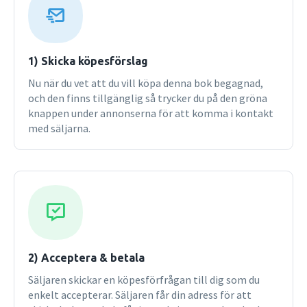
Klassiska och moderna teorier behandlas utförligt och
även de mest komplicerade tankarna förklaras på ett
engagerande och pedagogiskt sätt. Denna upplaga
innehåller både ny och uppdaterad information om
1) Skicka köpesförslag
globalisering, arbetsmarknad, krig och konflikter,
Nu när du vet att du vill köpa denna bok begagnad,
migration, religionens återkomst, klimatförändringen och
och den finns tillgänglig så trycker du på den gröna
miljön samt ny mediateknik. Sociologi innehåller allt som
knappen under annonserna för att komma i kontakt
en sociologibok på introduktionsnivå bör göra. Bredden och
med säljarna.
omfattningen gör den till ett perfekt verk för
universitetsstudenten som går sin första sociologikurs, och
den kommer att ge inspiration åt en ny generation
sociologer. Boken har fackgranskats och anpassats till
svenska förhållanden av Thomas Johansson, professor i
pedagogik med inriktning mot barn- och
ungdomsvetenskap, vid Göteborgs universitet.
2) Acceptera & betala
Säljaren skickar en köpesförfrågan till dig som du
enkelt accepterar. Säljaren får din adress för att