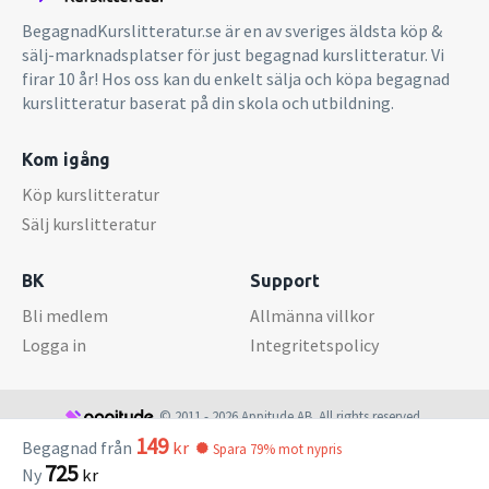
BegagnadKurslitteratur.se är en av sveriges äldsta köp &
sälj-marknadsplatser för just begagnad kurslitteratur. Vi
firar 10 år! Hos oss kan du enkelt sälja och köpa begagnad
kurslitteratur baserat på din skola och utbildning.
Kom igång
Köp kurslitteratur
Sälj kurslitteratur
BK
Support
Bli medlem
Allmänna villkor
Logga in
Integritetspolicy
© 2011 - 2026 Appitude AB. All rights reserved.
149
Begagnad från
kr
Spara 79% mot nypris
725
Ny
kr