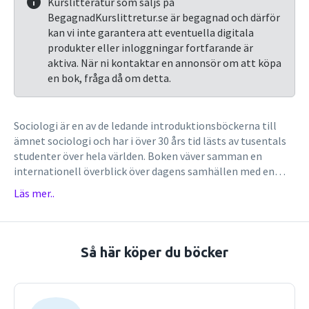
Kurslitteratur som säljs på
BegagnadKurslittretur.se är begagnad och därför
kan vi inte garantera att eventuella digitala
produkter eller inloggningar fortfarande är
aktiva. När ni kontaktar en annonsör om att köpa
en bok, fråga då om detta.
Sociologi är en av de ledande introduktionsböckerna till
ämnet sociologi och har i över 30 års tid lästs av tusentals
studenter över hela världen. Boken väver samman en
internationell överblick över dagens samhällen med en
gedigen genomgång av disciplinens teoretiska huvuddrag.
Läs mer..
Boken ger en klar och överskådlig introduktion till
sociologin som ämne och visar hur viktigt det är att ha en
förståelse för hur samhället fungerar för att man som
individ ska kunna engagera sig i centrala samhällsfrågor.
Så här köper du böcker
Denna upplaga, den sjätte på svenska, har reviderats i sin
helhet. Boken har anpassats för att vara relevant för
svenska studenter. Den ger på ett tematiskt sätt god
överblick över den senaste tidens utveckling i världen.