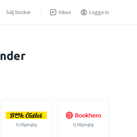
Sälj böcker
Inbox
Logga in
under
Ej tillgänglig
Ej tillgänglig