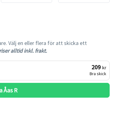
gare
 Välj en eller flera för att skicka ett
iser alltid inkl. frakt.
209
kr
Bra skick
a 
Åas R