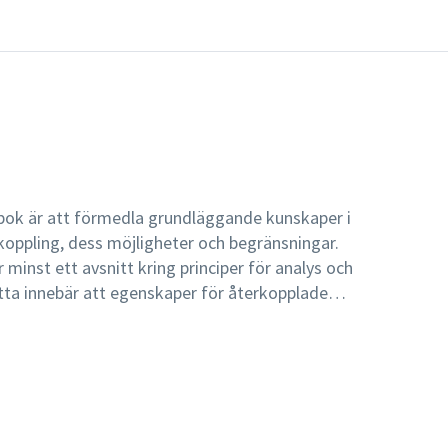
ok är att förmedla grundläggande kunskaper i
rkoppling, dess möjligheter och begränsningar.
r minst ett avsnitt kring principer för analys och
nsering av processtörningar och snabb följning
sad styrsignalaktivitet diskuteras redan i
tanalys. Man får på det sättet tidigt en insikt
der vid reglerdesign. Ett snabbare
rar exempelvis i ökade kostnader i form av
 och/eller sämre dämpning av systemdynamiken