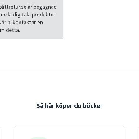
(svängigare system). There 
littretur.se är begagnad
avsnitt om modellering, k
tuella digitala produkter
frekvensanalys, stabilitets
När ni kontaktar en
robusthet och digital implem
om detta.
ovan nämnda egenskaper och
sammanhängande framställn
är en isolerad metod, utan 
kunskapen om reglerteknik
begränsningar.Förutom teor
genomräknade exempel sam
MATLABs Control Systems To
optimeras med enkel och ef
prestanda och robusthet i
Så här köper du böcker
lösningar kan du ladda ner 
kommer även att finns MATLAB-rutiner, inlämningsuppgifter och
overheadmaterial som är rel
läggs in under hösten.Fjär