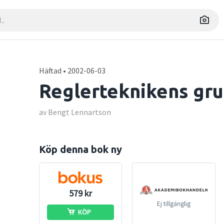
Häftad • 2002-06-03
Reglerteknikens gr
av Bengt Lennartson
Köp denna bok ny
579 kr
Ej tillgänglig
KÖP