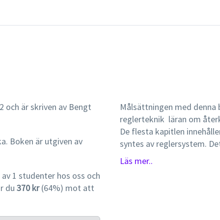
2 och är skriven av Bengt
Målsättningen med denna b
reglerteknik  läran om åte
De flesta kapitlen innehålle
ka. Boken är utgiven av
syntes av reglersystem. Detta innebär att egenskaper för återkopplade
system som effektiv kompe
Läs mer..
väl dämpad dynamik  begrän
av 1 studenter hos oss och
samband med enkel transien
ar du
370 kr
(64%) mot att
om de kompromisser som rå
återkopplat system resulte
högre styrsignalaktivitet