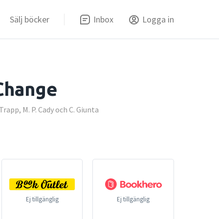
Sälj böcker
Inbox
Logga in
 Change
Trapp, M. P. Cady och C. Giunta
Ej tillgänglig
Ej tillgänglig