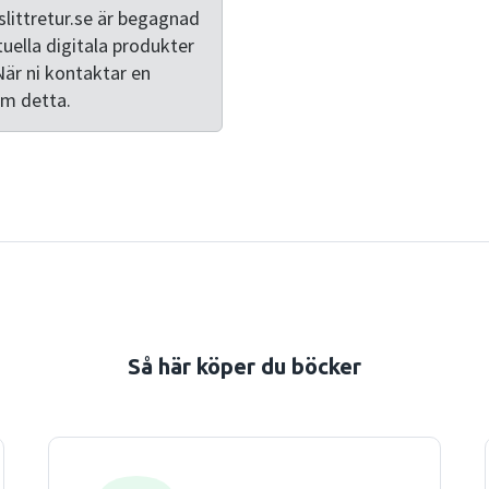
littretur.se är begagnad
tuella digitala produkter
När ni kontaktar en
om detta.
Så här köper du böcker