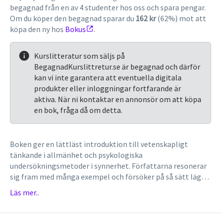
begagnad från en av 4 studenter hos oss och spara pengar.
Om du köper den begagnad sparar du
162 kr
(62%) mot att
köpa den ny hos
Bokus
.
Kurslitteratur som säljs på
BegagnadKurslittretur.se är begagnad och därför
kan vi inte garantera att eventuella digitala
produkter eller inloggningar fortfarande är
aktiva. När ni kontaktar en annonsör om att köpa
en bok, fråga då om detta.
Boken ger en lättläst introduktion till vetenskapligt
tänkande i allmänhet och psykologiska
undersökningsmetoder i synnerhet. Författarna resonerar
sig fram med många exempel och försöker på så sätt lägga
grunden till ett vetenskapligt förhållningssätt. Denna
Läs mer..
reviderade upplaga innehåller ett helt nytt kapitel om
kvalitativa metoder, samt en utförlig lista över
metodlitteratur för vidare studier. Boken är främst avsedd