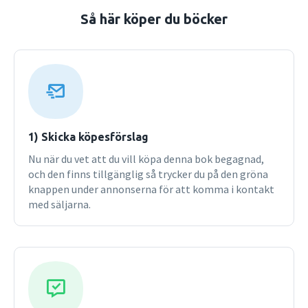
för introduktionskurser i psykologi på universitetsnivå. Den
Så här köper du böcker
är inte en metodlärobok i traditionell mening med
utförliga beskrivningar av vetenskapliga metoder och
tekniker utan mer en övergripande introduktion till ”hur
man tänker metod” i psykologiska undersökningar. Därför
innehåller boken ett stort antal arbetsfrågor som
stimulerar till eftertanke och kritiskt tänkande.
1) Skicka köpesförslag
Nu när du vet att du vill köpa denna bok begagnad,
och den finns tillgänglig så trycker du på den gröna
knappen under annonserna för att komma i kontakt
med säljarna.