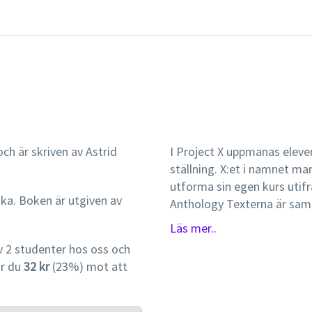
ch är skriven av Astrid
I Project X uppmanas elever
ställning. X:et i namnet ma
utforma sin egen kurs utif
ska. Boken är utgiven av
Anthology Texterna är samla
aspekter av ett givet tema
Läs mer..
tillsammans med musik och 
 2 studenter hos oss och
bilduppslag i varje unit tjä
ar du
32 kr
(23%) mot att
bemärkelse. Workmate med 
Det är från denna bok alla a
eleverna uppslag som leder 