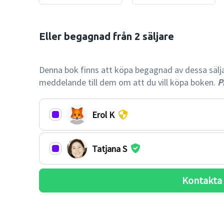
Eller begagnad från 2 säljare

-23% billi
Denna bok finns att köpa begagnad av dessa säljare.
meddelande till dem om att du vill köpa boken.
Pr
Erol K
Tatjana S
Kontakta