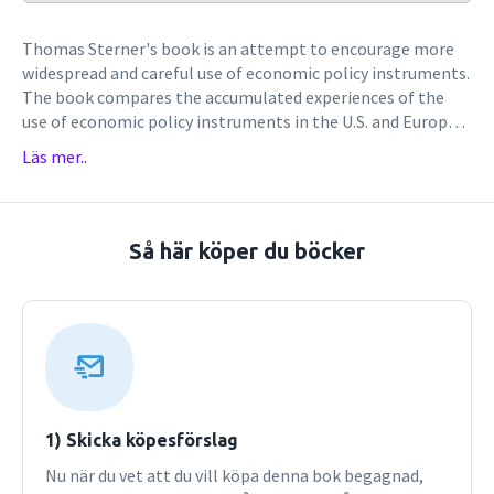
Thomas Sterner's book is an attempt to encourage more
widespread and careful use of economic policy instruments.
The book compares the accumulated experiences of the
use of economic policy instruments in the U.S. and Europe,
as well as in rich and poor countries in Asia, Africa, and Latin
Läs mer..
America. Ambitious in scope, it discusses the design of
instruments that can be employed in any country in a wide
range of contexts, including transportation, industrial
pollution, water pricing, waste, fisheries, forests, and
Så här köper du böcker
agriculture. While deeply rooted in economics, Policy
Instruments for Environmental and Natural Resource
Management is informed by political, legal, ecological, and
psychological research. The new edition enhances what has
already been widely hailed as a highly innovative work. The
book includes greatly expanded coverage of climate
change, covering aspects related to policy design,
international equity and discounting, voluntary carbon
1) Skicka köpesförslag
markets, permit trading in United States, and the Clean
Nu när du vet att du vill köpa denna bok begagnad,
Development Mechanism. Focusing ever more on leading