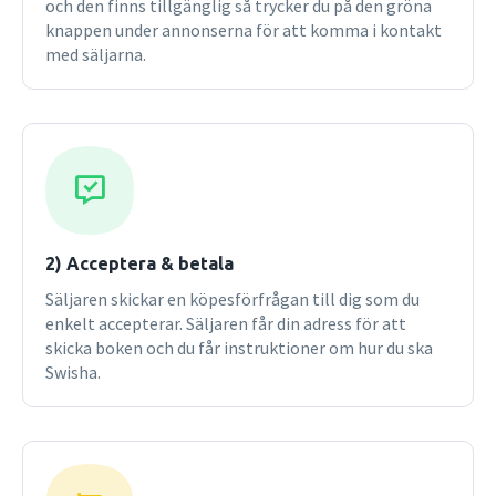
och den finns tillgänglig så trycker du på den gröna
ideas in both theory and policy, the new edition brings
knappen under annonserna för att komma i kontakt
experimental economics into the main of its discussions. It
med säljarna.
features expanded coverage of the monitoring and
enforcement of environmental policy, technological
change, the choice of policy instruments under imperfect
competition, and subjects such as corporate social
responsibility, bio-fuels, payments for ecosystem services,
and REDD.
2) Acceptera & betala
Säljaren skickar en köpesförfrågan till dig som du
enkelt accepterar. Säljaren får din adress för att
skicka boken och du får instruktioner om hur du ska
Swisha.