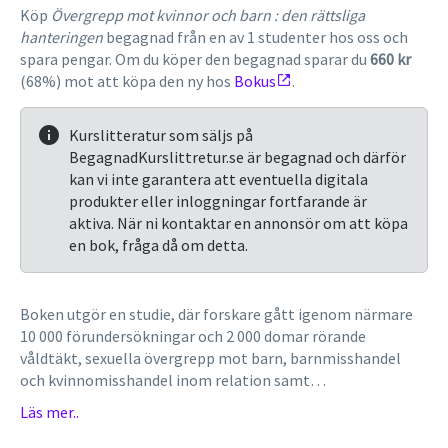
Köp
Övergrepp mot kvinnor och barn : den rättsliga
hanteringen
begagnad från en av 1 studenter hos oss och
spara pengar. Om du köper den begagnad sparar du
660 kr
(68%) mot att köpa den ny hos
Bokus
.
Kurslitteratur som säljs på
BegagnadKurslittretur.se är begagnad och därför
kan vi inte garantera att eventuella digitala
produkter eller inloggningar fortfarande är
aktiva. När ni kontaktar en annonsör om att köpa
en bok, fråga då om detta.
Boken utgör en studie, där forskare gått igenom närmare
10 000 förundersökningar och 2 000 domar rörande
våldtäkt, sexuella övergrepp mot barn, barnmisshandel
och kvinnomisshandel inom relation samt
barnpornografibrott och barnsexturism. I den nya
Läs mer..
upplagan har materialet uppdaterats och dessutom
presenteras resultat från tre nya EU-studier, som