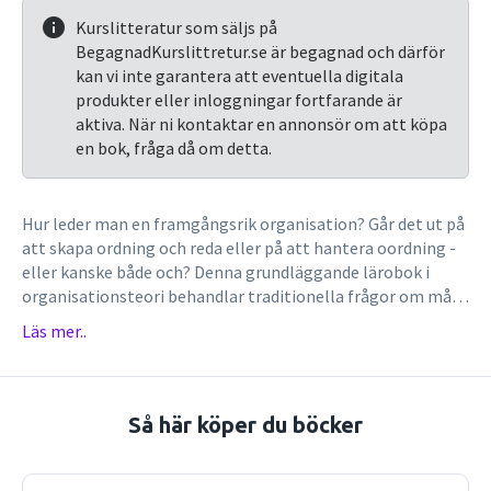
Kurslitteratur som säljs på
BegagnadKurslittretur.se är begagnad och därför
kan vi inte garantera att eventuella digitala
produkter eller inloggningar fortfarande är
aktiva. När ni kontaktar en annonsör om att köpa
en bok, fråga då om detta.
Hur leder man en framgångsrik organisation? Går det ut på
att skapa ordning och reda eller på att hantera oordning -
eller kanske både och? Denna grundläggande lärobok i
organisationsteori behandlar traditionella frågor om mål,
strategi, struktur, kultur, HRM, grupper och ledarskap.
Läs mer..
Dessutom behandlas förändrings- och förnyelseprocesser,
entreprenörskap, verksamhetsstyrning och symbolisk
ledning. Boken bygger på såväl klassisk som modern
forskning, med många svenska exempel. Läs mer
Så här köper du böcker
Organisering och ledning är en bok för dig som inte bara
vill förstå organisering och ledning, utan också vill
åstadkomma något med denna kunskap som blivande