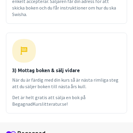
enkelt accepterar. Säljaren får din adress för att
mångårig erfarenhet av undervisning inom organisering,
skicka boken och du får instruktioner om hur du ska
ledning och entreprenörskap. Hans forskning är främst
Swisha.
inriktad på förändrings- och förnyelseprocesser. Magnus är
verksam vid Linnéuniversitetet men arbetar även med
uppdragsutbildningar gentemot privat och offentlig
sektor. Han driver dessutom konsultföretaget Calcarius
Consulting AB (calcarius.se).
3) Mottag boken & sälj vidare
När du är färdig med din kurs så är nästa rimliga steg
att du säljer boken till nästa års kull.
Det är helt gratis att sälja en bok på
BegagnadKurslitteratur.se!