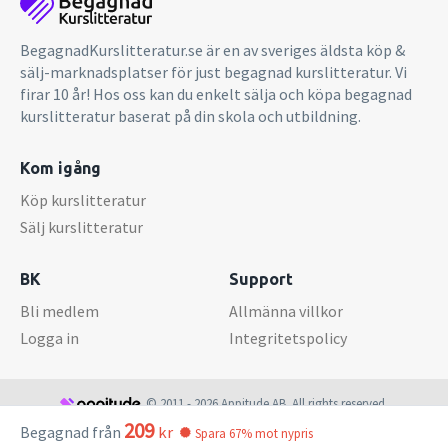
BegagnadKurslitteratur.se är en av sveriges äldsta köp &
sälj-marknadsplatser för just begagnad kurslitteratur. Vi
firar 10 år! Hos oss kan du enkelt sälja och köpa begagnad
kurslitteratur baserat på din skola och utbildning.
Kom igång
Köp kurslitteratur
Sälj kurslitteratur
BK
Support
Bli medlem
Allmänna villkor
Logga in
Integritetspolicy
© 2011 - 2026 Appitude AB. All rights reserved.
209
Begagnad från
kr
Spara 67% mot nypris