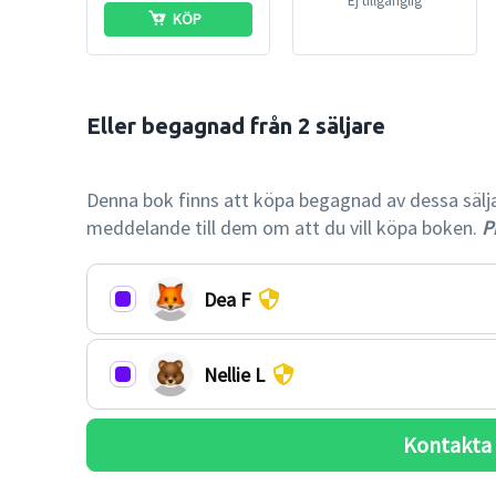
Ej tillgänglig
KÖP
Eller begagnad från 2 säljare

-52% billi
Denna bok finns att köpa begagnad av dessa säljare.
meddelande till dem om att du vill köpa boken.
Pr
Dea F
Nellie L
Kontakta