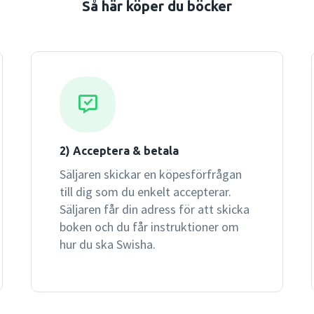
Så här köper du böcker
kommer åt det digitala mat
2) Acceptera & betala
Säljaren skickar en köpesförfrågan
till dig som du enkelt accepterar.
Säljaren får din adress för att skicka
boken och du får instruktioner om
hur du ska Swisha.