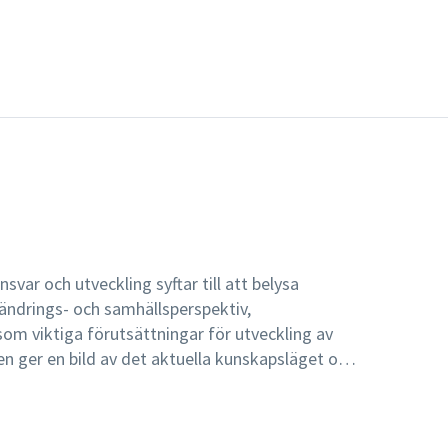
ar och utveckling syftar till att belysa
rändrings- och samhällsperspektiv,
som viktiga förutsättningar för utveckling av
n ger en bild av det aktuella kunskapsläget och
aserat på bidrag från 29 svenska experter,
skor med doktorsexamen.Inledningsvis beskrivs
disciplin och profession. Vidare diskuteras