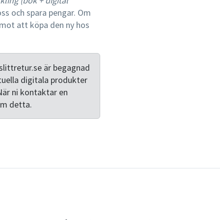
ing (bok + digital
sjuksköterskans ansvar fö
oss och spara pengar. Om
Omvårdnadens institutionel
mot att köpa den ny hos
förutsättningar som ledars
prioritering behandlas i sär
insatser av anhöriga och pa
kunskapsanvändning, förbät
littretur.se är begagnad
standardiserade vårdplaner
tuella digitala produkter
utvecklingen av omvårdnade
När ni kontaktar en
stödja omvårdnadsarbetet o
om detta.
medverkan och oberoende. 
omvårdnadens betydelse i et
arbete med internationell h
utveckling.Omvårdnadens gr
inbördes ordning: Perspekti
samt Hälsa och ohälsa. I f
kurslitteratur för sjukskö
även kliniskt verksamma s
hälso- och sjukvården har n