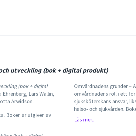
h utveckling (bok + digital produkt)
ckling (bok + digital
Omvårdnadens grunder – Ansv
 Ehrenberg, Lars Wallin,
omvårdnadens roll i ett fö
lotta Arwidson.
sjuksköterskans ansvar, lik
hälso- och sjukvården. Boke
ka. Boken är utgiven av
utmaningar för framtiden b
Läs mer..
varav flertalet sjuksköter
omvårdnadens framväxt som 