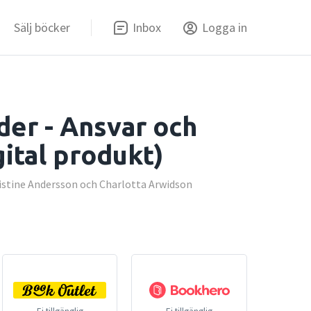
Sälj böcker
Inbox
Logga in
er - Ansvar och
gital produkt)
istine Andersson och Charlotta Arwidson