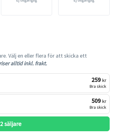
Ej tillgänglig
Ej tillgänglig
gare
 Välj en eller flera för att skicka ett
iser alltid inkl. frakt.
259
kr
Bra skick
509
kr
Bra skick
 
2
 säljare