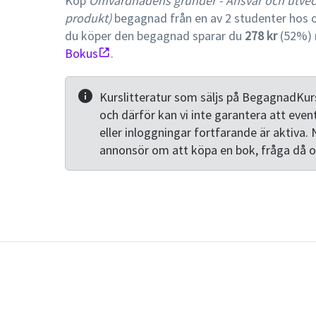
Köp
Omvårdnadens grunder - Ansvar och utveckl
produkt)
begagnad från en av 2 studenter hos 
du köper den begagnad sparar du
278 kr
(52%) 
Bokus
.
Kurslitteratur som säljs på BegagnadKurs
och därför kan vi inte garantera att even
eller inloggningar fortfarande är aktiva. 
annonsör om att köpa en bok, fråga då 