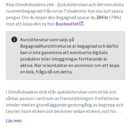
Köp
Omvårdnadens etik - Sjuksköterskan och det moraliska
rummet
begagnad från en av 7 studenter hos oss och spara
pengar. Om du köper den begagnad sparar du
284 kr
(74%)
mot att köpa den ny hos
Bookoutlet
.
Kurslitteratur som säljs på
BegagnadKurslittretur.se är begagnad och därför
kan vi inte garantera att eventuella digitala
produkter eller inloggningar fortfarande är
aktiva. När ni kontaktar en annonsör om att köpa
en bok, fråga då om detta.
I Omvårdnadens etik står sjuksköterskan som etisk och
sårbar person i centrum av framställningen. Författarna
inleder med en grundläggande genomgång av begrepp och
teorier inom etiken och beskriver sedan etikens roll för
sjuksköterskan och omvårdnadsarbetet förr och nu.Läs
Läs mer..
merEtt centralt ämne i boken är samspelet mellan å ena
sidan värden, principer och känslor hos den enskilda