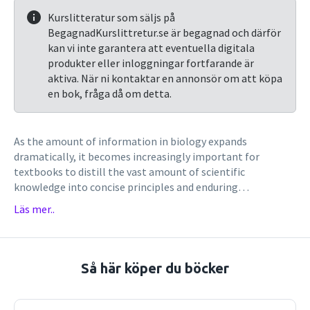
Kurslitteratur som säljs på
BegagnadKurslittretur.se är begagnad och därför
kan vi inte garantera att eventuella digitala
produkter eller inloggningar fortfarande är
aktiva. När ni kontaktar en annonsör om att köpa
en bok, fråga då om detta.
As the amount of information in biology expands
dramatically, it becomes increasingly important for
textbooks to distill the vast amount of scientific
knowledge into concise principles and enduring
concepts.As with previous editions, Molecular Biology of
Läs mer..
the Cell, Sixth Edition accomplishes this goal with clear
writing and beautiful illustrations. The Sixth Edition has
been extensively revised and updated with the latest
research in the field of cell biology, and it provides an
Så här köper du böcker
exceptional framework for teaching and learning. The
entire illustration program has been greatly
enhanced.Protein structures better illustrate structure-