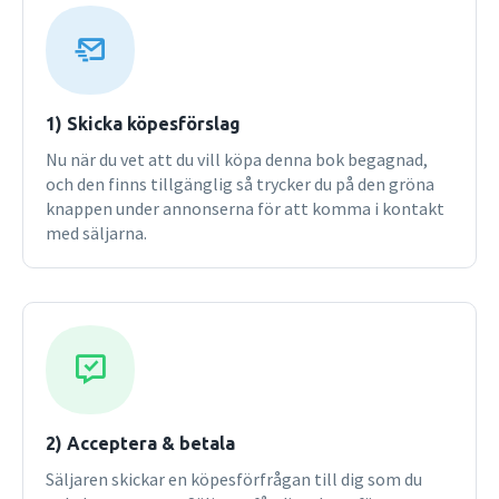
function relationships, icons are simpler and more
consistent within and between chapters, and micrographs
have been refreshed and updated with newer, clearer, or
better images. As a new feature, each chapter now contains
intriguing openended questions highlighting "What We
1) Skicka köpesförslag
Don't Know," introducing students to challenging areas of
Nu när du vet att du vill köpa denna bok begagnad,
future research. Updated end-of-chapter problems reflect
och den finns tillgänglig så trycker du på den gröna
new research discussed in the text, and these problems
knappen under annonserna för att komma i kontakt
have been expanded to all chapters by adding questions on
med säljarna.
developmental biology, tissues and stem cells, pathogens,
and the immune system.
2) Acceptera & betala
Säljaren skickar en köpesförfrågan till dig som du