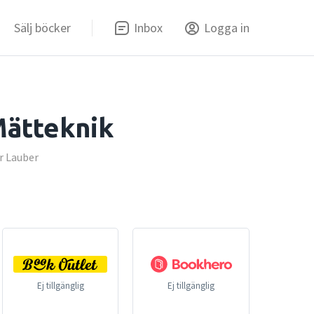
Sälj böcker
Inbox
Logga in
Mätteknik
r Lauber
Ej tillgänglig
Ej tillgänglig