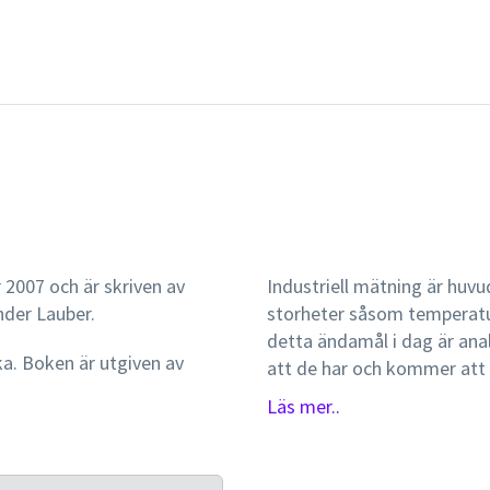
 2007 och är skriven av
Industriell mätning är huvu
der Lauber.
storheter såsom temperatur 
detta ändamål i dag är anal
ka. Boken är utgiven av
att de har och kommer att
dagens industri mätes icke-
Läs mer..
elektriskt, helt enkelt där
datorerna. Därav är boken b
Boken har en praktisk utg