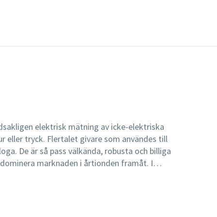
dsakligen elektrisk mätning av icke-elektriska
eller tryck. Flertalet givare som användes till
oga. De är så pass välkända, robusta och billiga
 dominera marknaden i årtionden framåt. I
elektriska parametrar till helt övervägande del
för att moderna styrsystem är elektriska, liksom
egränsad till givare som har elektrisk utsignal.
ångspunkt, information och exempel är hämtat