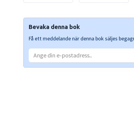
Bevaka denna bok
Få ett meddelande när denna bok säljes begag