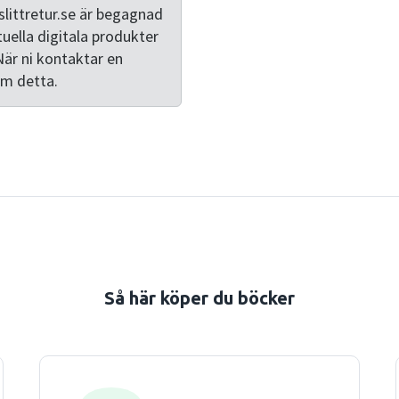
från ett flertal svenska m
littretur.se är begagnad
uppdaterad och diverse felak
tuella digitala produkter
När ni kontaktar en
om detta.
Så här köper du böcker