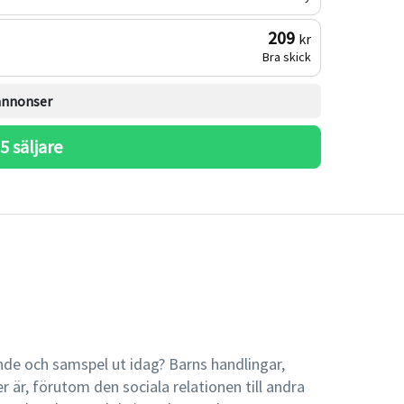
209
kr
Bra skick
 annonser
 
5
 säljare
rande och samspel ut idag? Barns handlingar,
r är, förutom den sociala relationen till andra