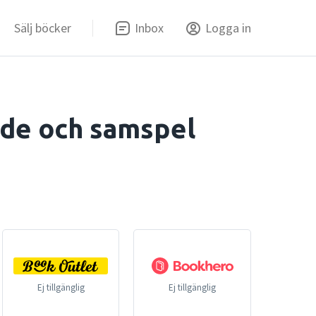
Sälj böcker
Inbox
Logga in
ande och samspel
Ej tillgänglig
Ej tillgänglig