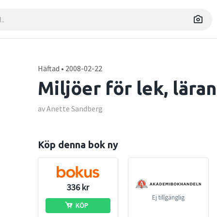
Häftad • 2008-02-22
Miljöer för lek, lär
av Anette Sandberg
Köp denna bok ny
336 kr
Ej tillgänglig
KÖP