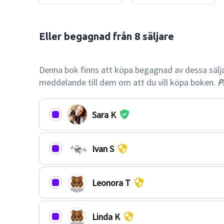
Eller begagnad från 8 säljare

-59% billi
Denna bok finns att köpa begagnad av dessa säljare.
meddelande till dem om att du vill köpa boken.
Pr
Sara K
Ivan S
Leonora T
Linda K