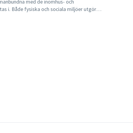
mmanbundna med de inomhus- och
s i. Både fysiska och sociala miljöer utgör
ningar för barns lek och lärande.I boken belyser
 av miljöns betydelse och problematiserar värdet
ch utvecklande miljö. Betydelsen av hemliga
 samt samlek relaterat till olika lekmiljöer lyfts
skild betydelse för barns lek, lärande och
en och lekplatsen samt förskole- och
g till studenter inom lärarutbildning med
h skolans tidigare år. Den kan också användas
om underlag till fördjupande diskussioner i
ckling av personal inom förskola och skola.