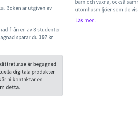
barn och vuxna, också sa
ka. Boken är utgiven av
utomhusmiljöer som de vista
därför väsentliga förutsätt
Läs mer..
författarna olika aspekter
ad från en av 8 studenter
av en kreativ, utmanande o
gagnad sparar du
197 kr
lekvärldar, barns perspektiv
fram. Platser som är av sär
samspel är exempelvis skog
skolgården.Boken vänder si
littretur.se är begagnad
inriktning mot förskola oc
tuella digitala produkter
som inspirationskälla och s
När ni kontaktar en
samband med kompetensutve
om detta.