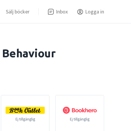
Sälj böcker
Inbox
Logga in
 Behaviour
Ej tillgänglig
Ej tillgänglig