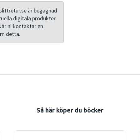
of everyday life. Througho
relevance of economics by 
littretur.se är begagnad
to everyday situations and a
tuella digitala produkter
people not haggle in super
När ni kontaktar en
special offers? Business e
om detta.
business students, microe
numerous examples that rel
as: Why is it good that Uber
mobile phone companies pay 
Så här köper du böcker