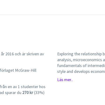
 år 2016 och är skriven av
Exploring the relationshi
analysis, microeconomics a
fundamentals of intermedia
 förlaget McGraw-Hill
style and develops economi
continually encourages the
Läs mer..
development of core analyt
rån en av 1 studenter hos
distinctive features Econo
ad sparar du
270 kr
(33%)
edition, the text uses Eco
economic principles can be