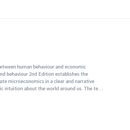
p between human behaviour and economic
nd behaviour 2nd Edition establishes the
te microeconomics in a clear and narrative
c intuition about the world around us. The text
 reader to think like an economist through the
ical tools and Economic Naturalist examples.
mic Naturalist examples: Updated for the new
nomic Naturalist examples to show how
 used to explain experiences and observations