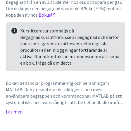
begagnad från en av 2 studenter hos oss och spara pengar.
Om du köper den begagnad sparar du
375 kr
(70%) mot att
köpa den ny hos
Bokus
.
Kurslitteratur som säljs på
BegagnadKurslittretur.se är begagnad och därför
kan vi inte garantera att eventuella digitala
produkter eller inloggningar fortfarande är
aktiva. När ni kontaktar en annonsör om att köpa
en bok, fråga då om detta.
Boken behandlar programmering och beräkningar i
MATLAB. Den presenterar de viktigaste och mest
användbara begreppen och kommandona i MATLAB på ett
systematiskt och överskådligt sätt. De behandlade område
anknyter till olika tillämpningar inom tekniska och
Läs mer..
naturvetenskapliga ämnen. Läsaren stimuleras själv lösa
uppgifter och att experimentera med kommandon. Läs mer
om boken på studentlitteratur.se