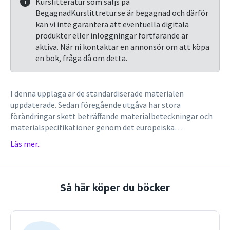
Kurslitteratur som säljs på
BegagnadKurslittretur.se är begagnad och därför
kan vi inte garantera att eventuella digitala
produkter eller inloggningar fortfarande är
aktiva. När ni kontaktar en annonsör om att köpa
en bok, fråga då om detta.
I denna upplaga är de standardiserade materialen
uppdaterade. Sedan föregående utgåva har stora
förändringar skett beträffande materialbeteckningar och
materialspecifikationer genom det europeiska
samordningsarbetet. I denna utgåva har alla dessa
Läs mer..
beteckningar införts. Läs mer På de områden där europeisk
samordning inte är klar eller saknas gäller fortfarande
tidigare svensk standard eller firmabeteckningar för icke
standardiserade material. Eftersom materialläran täcker så
Så här köper du böcker
många olika specialområden har många av Sveriges
främsta experter på olika områden medverkat, dels som
medförfattare till egna kapitel, dels som granskare av
andra avsnitt.