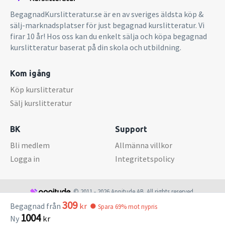
BegagnadKurslitteratur.se är en av sveriges äldsta köp &
sälj-marknadsplatser för just begagnad kurslitteratur. Vi
firar 10 år! Hos oss kan du enkelt sälja och köpa begagnad
kurslitteratur baserat på din skola och utbildning.
Kom igång
Köp kurslitteratur
Sälj kurslitteratur
BK
Support
Bli medlem
Allmänna villkor
Logga in
Integritetspolicy
© 2011 - 2026 Appitude AB. All rights reserved.
309
Begagnad från
kr
Spara 69% mot nypris
1004
Ny
kr