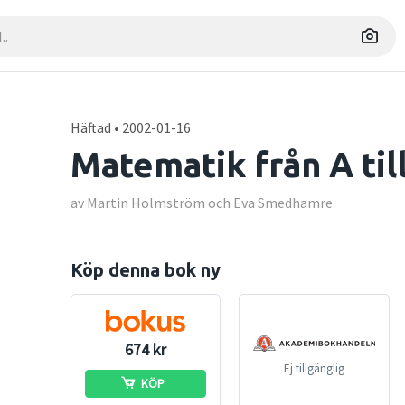
Häftad • 2002-01-16
Matematik från A til
av Martin Holmström och Eva Smedhamre
Köp denna bok ny
674 kr
Ej tillgänglig
KÖP