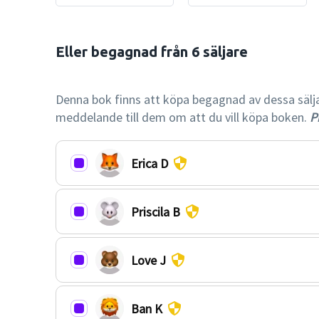
Eller begagnad från 6 säljare

-76% billi
Denna bok finns att köpa begagnad av dessa säljare.
meddelande till dem om att du vill köpa boken.
Pr
Erica D
Priscila B
Love J
Ban K