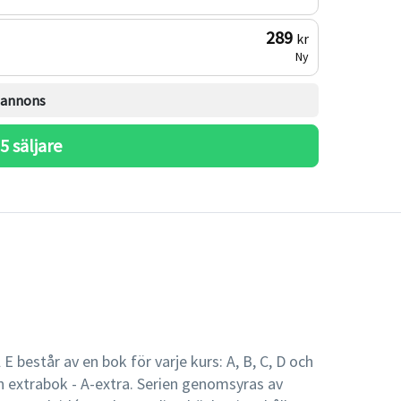
289
kr
Ny
l annons
 
5
 säljare
 E består av en bok för varje kurs: A, B, C, D och
en extrabok - A-extra. Serien genomsyras av