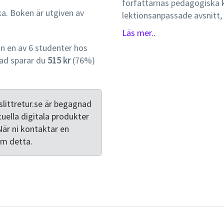
författarnas pedagogiska k
ka. Boken är utgiven av
lektionsanpassade avsnitt,
sammanfattningar, tester oc
Läs mer..
såväl ungdomsgymnasiet so
 en av 6 studenter hos
grundkurs och fördjupning
ad sparar du
515 kr
(76%)
kursplanen föreskriver med
vidare studier. Serien känne
att ge ökad förståelse för 
ett enkelt sätt och ofta me
littretur.se är begagnad
likartad uppläggning med l
tuella digitala produkter
typexempel, övningar där s
När ni kontaktar en
blandade uppgifter, tester o
om detta.
de grundläggande begreppe
finns i fördjupningsdelen. 
svårare och mer utmanande
ledningar/lösningar i facit,
Böckerna innehåller också 
nationella prov och i A- oc