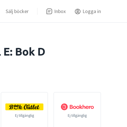
Sälj böcker
Inbox
Logga in
l E: Bok D
Ej tillgänglig
Ej tillgänglig