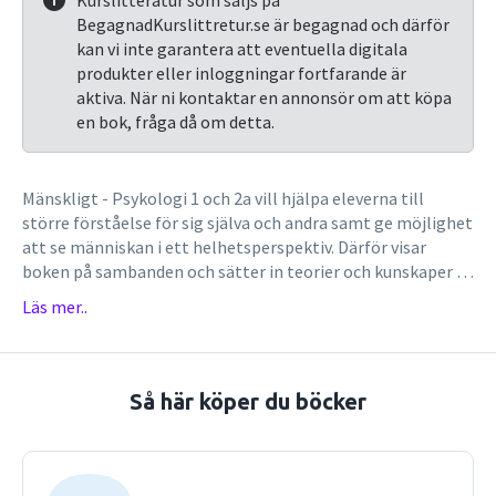
Kurslitteratur som säljs på
BegagnadKurslittretur.se är begagnad och därför
kan vi inte garantera att eventuella digitala
produkter eller inloggningar fortfarande är
aktiva. När ni kontaktar en annonsör om att köpa
en bok, fråga då om detta.
Mänskligt - Psykologi 1 och 2a vill hjälpa eleverna till
större förståelse för sig själva och andra samt ge möjlighet
att se människan i ett helhetsperspektiv. Därför visar
boken på sambanden och sätter in teorier och kunskaper i
sammanhang som är relevanta i vår samtid. Till stöd för
Läs mer..
förståelsen finns både modeller och bilder. Boken vill väcka
elevernas nyfikenhet och har tagit med nutida forskning
och nya kunskapsfält. Psykologin och dess innehåll är
historiska produkter. Eleverna ges möjlighet att förstå
Så här köper du böcker
teorier utifrån den tid då de växte fram. Ur innehållet:
Psykologi 1: Människan i fokus - psykologin blir vetenskap,
Människan som informationsbehandlare -
kognitionspsykologi, Människan som biologisk varelse -