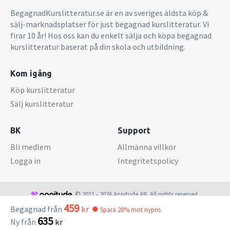
BegagnadKurslitteratur.se är en av sveriges äldsta köp &
sälj-marknadsplatser för just begagnad kurslitteratur. Vi
firar 10 år! Hos oss kan du enkelt sälja och köpa begagnad
kurslitteratur baserat på din skola och utbildning.
Kom igång
Köp kurslitteratur
Sälj kurslitteratur
BK
Support
Bli medlem
Allmänna villkor
Logga in
Integritetspolicy
© 2011 - 2026 Appitude AB. All rights reserved.
459
Begagnad från
kr
Spara 28% mot nypris
635
Ny från
kr