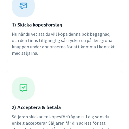
biologisk psykologi, Människan som social varelse -
socialpsykologi, Människan i harmoni - självbilder och
identitet, Människan under påfrestning - stress och kriser.
Psykologi 2: Psykologin i samhället, Människans olika
1) Skicka köpesförslag
personligheter, Människan i ständig utveckling, Människan
Nu när du vet att du vill köpa denna bok begagnad,
i psykisk ohälsa, Den kulturella och mediala människan,
och den finns tillgänglig så trycker du på den gröna
Forskning och vetenskap inom psykologin. Boken är avsedd
knappen under annonserna för att komma i kontakt
för studerande som läser psykologikurserna 1 eller 2a på
med säljarna.
gymnasienivå.
2) Acceptera & betala
Säljaren skickar en köpesförfrågan till dig som du
enkelt accepterar. Säljaren får din adress för att