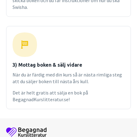
skicka boken och du får instruktioner om hur du ska
Swisha.
3) Mottag boken & sälj vidare
När du är färdig med din kurs så är nästa rimliga steg
att du säljer boken till nästa års kull.
Det är helt gratis att sälja en bok på
BegagnadKurslitteratur.se!