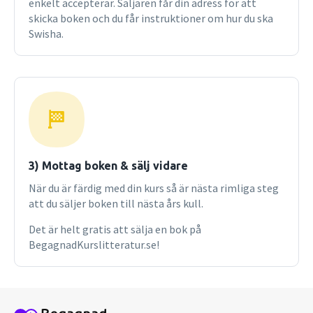
enkelt accepterar. Säljaren får din adress för att
kapitlet är att visa hur de olika organen och
skicka boken och du får instruktioner om hur du ska
organsystemen samarbetar för att göra kroppens inre
Swisha.
miljö så optimal som möjligt för cellens funktioner. Två
olika sjukdomshistorier presenteras och får illustrera hur
en sjukdom som primärt angriper ett organ, sekundärt kan
förorsaka funktionsstörningar i andra organ.
3) Mottag boken & sälj vidare
När du är färdig med din kurs så är nästa rimliga steg
att du säljer boken till nästa års kull.
Det är helt gratis att sälja en bok på
BegagnadKurslitteratur.se!