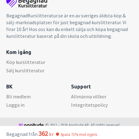
BegagnadKurslitteratur.se är en av sveriges äldsta köp &
sälj-marknadsplatser för just begagnad kurslitteratur. Vi
firar 10 år! Hos oss kan du enkelt sälja och köpa begagnad
kurslitteratur baserat på din skola och utbildning.
Kom igång
Köp kurslitteratur
Sälj kurslitteratur
BK
Support
Bli medlem
Allmänna villkor
Logga in
Integritetspolicy
© 2011 - 2026 Appitude AB. All rights reserved.
362
Begagnad från
kr
Spara 71% mot nypris