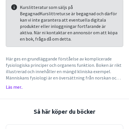
Kurslitteratur som säljs på
BegagnadKurslittretur.se är begagnad och därför
kan vi inte garantera att eventuella digitala
produkter eller inloggningar fortfarande är
aktiva. När ni kontaktar en annonsör om att köpa
en bok, fråga då om detta.
Här ges en grundläggande förståelse av komplicerade
fysiologiska principer och organens funktion. Boken är rikt
illustrerad och innehåller en mängd kliniska exempel.
Människans fysiologi är en översättning från norskan och
granskad för att anpassas till svenska förhållanden.
Läs mer..
Människans fysiologi har genomgått en stor omarbetning.
Här kommer en kortfattad summering. Antalet
illustrationer har utökats med cirka 25 %. Vissa kapitel har
genomgått större förändringar än andra, de största
Så här köper du böcker
förändringarna har skett i: Kapitel 2, Celler och vävnader,
har ökat med 50 %. Förändringarna är störst när det gäller
receptorfysiologi och intracellulär kommunikation. Kapitel