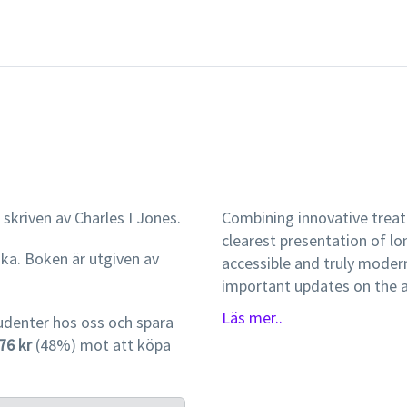
 skriven av Charles I Jones.
Combining innovative trea
clearest presentation of l
ska. Boken är utgiven av
accessible and truly modern
important updates on the a
updated charts and tables, 
Läs mer..
udenter hos oss och spara
text for exposing undergrad
76 kr
(48%) mot att köpa
can understand.