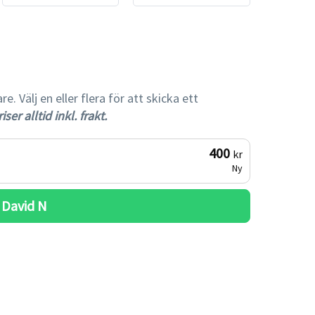
gare
 Välj en eller flera för att skicka ett
iser alltid inkl. frakt.
400
kr
Ny
 
David N