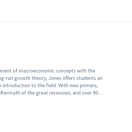
tment of macroeconomic concepts with the
ong-run growth theory, Jones offers students an
 introduction to the field. With new primers,
ftermath of the great recession, and over 90
Macroeconomics, fourth edition, is the ideal
uates to current perspectives at a level they