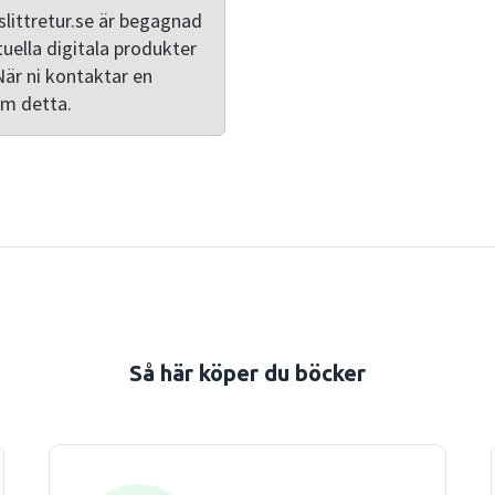
littretur.se är begagnad
tuella digitala produkter
När ni kontaktar en
om detta.
Så här köper du böcker