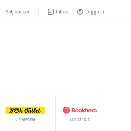
Sälj böcker
Inbox
Logga in
Ej tillgänglig
Ej tillgänglig