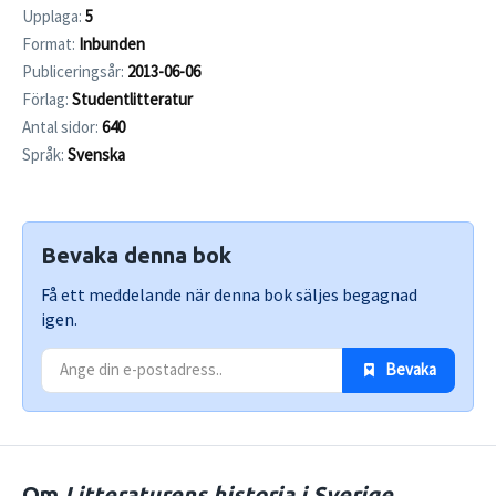
Upplaga:
5
Format:
Inbunden
Publiceringsår:
2013-06-06
Förlag:
Studentlitteratur
Antal sidor:
640
Språk:
Svenska
Bevaka denna bok
Få ett meddelande när denna bok säljes begagnad
igen.
 Bevaka
Om
Litteraturens historia i Sverige