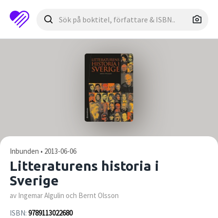
Inbunden • 2013-06-06
Litteraturens historia i
Sverige
av Ingemar Algulin och Bernt Olsson
ISBN:
9789113022680