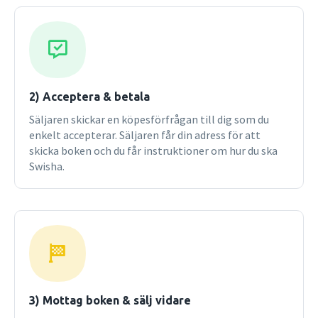
Olsson, Boel Westin och Annelie Bränström Öhman,
litteraturvetare verksamma vid olika universitet i landet.
2) Acceptera & betala
Säljaren skickar en köpesförfrågan till dig som du
enkelt accepterar. Säljaren får din adress för att
skicka boken och du får instruktioner om hur du ska
Swisha.
3) Mottag boken & sälj vidare