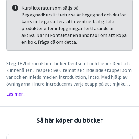
Kurslitteratur som säljs på
BegagnadKurslittretur.se är begagnad och därför
kan vi inte garantera att eventuella digitala
produkter eller inloggningar fortfarande är
aktiva. När ni kontaktar en annonsör om att köpa
en bok, fråga då om detta.
Steg 1+2Introduktion Lieber Deutsch 1 och Lieber Deutsch
2 innehåller 7 respektive 6 tematiskt indelade etapper som
var och en inleds med en introduktion, Intro. Med hjälp av
övningarna i Intro introduceras varje etapp på ett mjukt
sätt och skapar samtidigt intresse och nyfikenhet för
Läs mer..
temat.Texter I varje etapp finns två eller flera texter,
skrivna på modern och lättbegriplig tyska. Ett funktionellt
och engagerande innehåll uppmuntrar eleven att börja
använda språket direkt. Vardagliga dialoger förekommer
Så här köper du böcker
rikligt och ger många tillfällen till framför allt muntlig
träning och till att befästa vanliga ord och fraser.Övningar
Efter texterna följer rubriken Textarbeit. Här finns vanligen