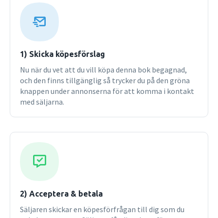
flera uppgifter med text- och ordarbete. Därefter fördjupas
övningarna mot att träna olika färdigheter, främst
muntlig och skriftlig kommunikation, Sprich mal och
Schreib mal. Övningarna har fokus på för eleven
användbara situationer. Dessutom finns rikligt med
1) Skicka köpesförslag
hörövningar, Hör mal, kopplade till etappens
Nu när du vet att du vill köpa denna bok begagnad,
tema.Resonerande grammatik Grammatiken, som
och den finns tillgänglig så trycker du på den gröna
benämns Rund um die Sprache, inleds vanligen med frågor
knappen under annonserna för att komma i kontakt
av resonerande karaktär. Syftet är att underlätta förståelse
med säljarna.
och inlärning av grammatiska moment.Kontinuerlig
repetition För att befästa kunskaperna på djupet repeteras
grammatik, vokabulär, samt muntlig och skriftlig färdighet
genomgående i Weißt du noch?.Självvärdering Varje etapp
avslutas med en checklista, Jag kan. Där "checkar" eleven
av vad han/hon har lärt sig i kapitlet. Detta hjälper eleven
att bedöma sina egna färdigheter och ger god vägledning
om hur språkinlärningen fortskrider.Projekt I varje etapp
ges förslag på projektarbeten med anknytning till temat
2) Acceptera & betala
(Projekt).Musik Eleverna får genom Lieber Deutsch bekanta
Säljaren skickar en köpesförfrågan till dig som du
sig med tyskspråkig musik och olika artister. I Lieber