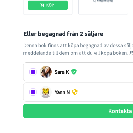
Ej tillgänglig
KÖP
Denna bok finns att köpa begagnad av dessa säljare.
meddelande till dem om att du vill köpa boken.
Pr
Sara K
Yann N
Kontakta