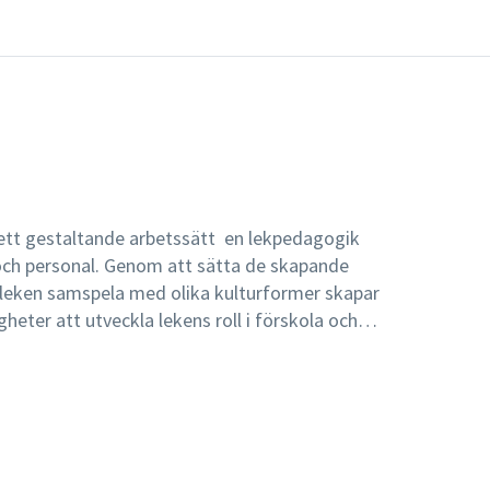
tt gestaltande arbetssätt  en lekpedagogik 
ch personal. Genom att sätta de skapande
 leken samspela med olika kulturformer skapar
eter att utveckla lekens roll i förskola och
 för de grundläggande idéerna bakom ett
 och ger mängder av inspirerande exempel på
an och grundskolans lägre årskurser. Hon
hur synen på lek har förändrats genom
rundutbildning och fortbildning av
oger och grundskollärare.