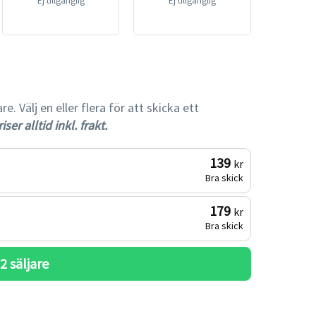
Ej tillgänglig
Ej tillgänglig
 Välj en eller flera för att skicka ett
iser alltid inkl. frakt.
139
kr
Bra skick
179
kr
Bra skick
 
2
 säljare