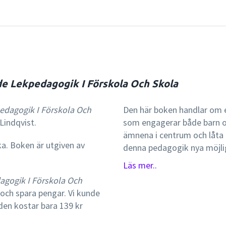
e Lekpedagogik I Förskola Och Skola
edagogik I Förskola Och
Den här boken handlar om e
Lindqvist.
som engagerar både barn o
ämnena i centrum och låta
ka. Boken är utgiven av
denna pedagogik nya möjligh
skola.Författaren redogör
Läs mer..
lekpedagogiskt arbetssätt
agogik I Förskola Och
olika lekteman för förskol
och spara pengar. Vi kunde
beskriver också utförligt 
 den kostar bara 139 kr
åren.Boken är avsedd för g
förskollärare, fritidspedag