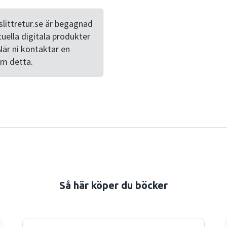
littretur.se är begagnad
tuella digitala produkter
När ni kontaktar en
om detta.
Så här köper du böcker