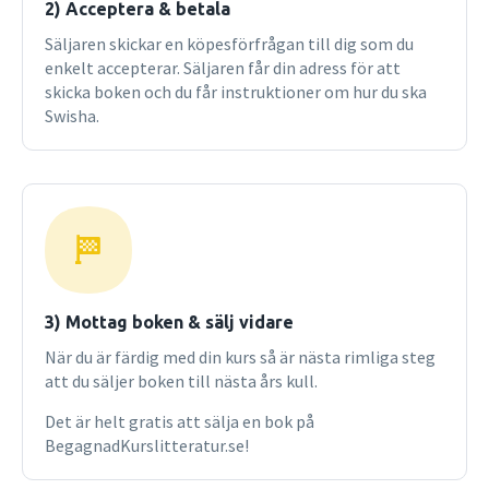
sortiment. Denna tredje upplaga innehåller dock inga
2) Acceptera & betala
förändringar av innehållet jämfört med den andra
Säljaren skickar en köpesförfrågan till dig som du
upplagan.
enkelt accepterar. Säljaren får din adress för att
skicka boken och du får instruktioner om hur du ska
Swisha.
3) Mottag boken & sälj vidare
När du är färdig med din kurs så är nästa rimliga steg
att du säljer boken till nästa års kull.
Det är helt gratis att sälja en bok på
BegagnadKurslitteratur.se!