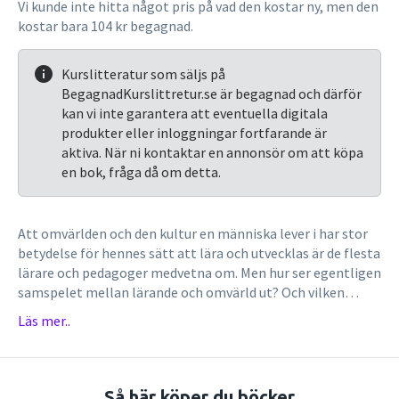
Vi kunde inte hitta något pris på vad den kostar ny, men den
kostar bara 104 kr begagnad.
Kurslitteratur som säljs på
BegagnadKurslittretur.se är begagnad och därför
kan vi inte garantera att eventuella digitala
produkter eller inloggningar fortfarande är
aktiva. När ni kontaktar en annonsör om att köpa
en bok, fråga då om detta.
Att omvärlden och den kultur en människa lever i har stor
betydelse för hennes sätt att lära och utvecklas är de flesta
lärare och pedagoger medvetna om. Men hur ser egentligen
samspelet mellan lärande och omvärld ut? Och vilken
inverkan har traditioner, förväntningar och den
Läs mer..
kommunikativa miljön på lärandet? Det är frågor av detta
slag som Roger Säljö tar upp i Lärande i praktiken - ett
sociokulturellt perspektiv, den första boken på svenska
som tar upp detta fascinerande ämne. Genom att betrakta
Så här köper du böcker