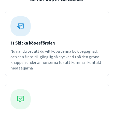
lärande ur ett sociokulturellt perspektiv och börja långt
tillbaka i mänsklighetens historia då kunskaper och
tekniker började utvecklas på allvar, växer så småningom
fram en bild av människans möjligheter och begränsningar
som är både tankeväckande och samtidigt manar till
handling i enlighet med de observationer som presenteras.
Vad var goda läs- och skrivfärdigheter för femtio år sedan
och vad krävs idag? Hur lär man i samhällen som inte
1) Skicka köpesförslag
använder skrift eller andra tekniker för att kommunicera?
Nu när du vet att du vill köpa denna bok begagnad,
Hur formas vi av språk, teknik och kultur? Vår hjärna har
och den finns tillgänglig så trycker du på den gröna
inte blivit större eller mer väloljad under de senaste
knappen under annonserna för att komma i kontakt
årtusendena, men det har inte hindrat vår förmåga att
med säljarna.
utveckla kunskaper och tekniker på ett häpnadsväckande
sätt. Lösningen på denna gåta är att vi utvecklar och
bevarar en del kunskaper och insikter i huvudet och
kroppen, och andra delar förlägger vi i alltmer
sofistikerade redskap utanför oss själva. Som en följd av
denna rastlösa utveckling ändrar sig hela tiden våra sätt
att lära och tänka. Denna titel har tidigare givits ut av
Norstedts men ingår numera i Studentlitteraturs