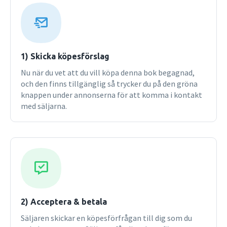
teorier och metoder även sätts i arbete. Målgruppen är den
bredaste tänkbara; framför allt samhällsvetenskap men
också humaniora. Av särskilt intresse är boken för alla de
program inom högskola och universitet, liksom
folkhögskolor, som utbildar professioner som i sitt dagliga
1) Skicka köpesförslag
arbete direkt eller indirekt kommer i kontakt med
Nu när du vet att du vill köpa denna bok begagnad,
ungdomar.
och den finns tillgänglig så trycker du på den gröna
knappen under annonserna för att komma i kontakt
med säljarna.
2) Acceptera & betala
Säljaren skickar en köpesförfrågan till dig som du