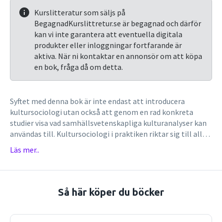
Kurslitteratur som säljs på
BegagnadKurslittretur.se är begagnad och därför
kan vi inte garantera att eventuella digitala
produkter eller inloggningar fortfarande är
aktiva. När ni kontaktar en annonsör om att köpa
en bok, fråga då om detta.
Syftet med denna bok är inte endast att introducera
kultursociologi utan också att genom en rad konkreta
studier visa vad samhällsvetenskapliga kulturanalyser kan
användas till. Kultursociologi i praktiken riktar sig till alla
som i mötet med sig själva – sin egen självförståelse och
Läs mer..
sina egna praktiker – vill skaffa sig redskap för att försöka
förstå och diskutera vår tid, dess människor och dess levda
vardagskulturer. Författaren inleder med att redogöra för
sin version av kultursociologi, och använder därefter denna
Så här köper du böcker
på en rad forskningsområden. I dessa studier möter läsaren
en rad etablerade samhällsvetenskapliga teoretiker och
kulturanalytiker vilka inte enbart skärskådas utan vars