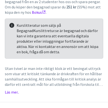
begagnad från en av 2 studenter hos oss och spara pengar.
Om du köper den begagnad sparar du
251 kr
(55%) mot att
köpa den ny hos
Bokus
.
Kurslitteratur som säljs på
BegagnadKurslittretur.se är begagnad och därför
kan vi inte garantera att eventuella digitala
produkter eller inloggningar fortfarande är
aktiva. När ni kontaktar en annonsör om att köpa
en bok, fråga då om detta.
Utan tvivel är man inte riktigt klok är ett bevingat uttryck
som visar att kritiskt tänkande är drivkraften för en hållbar
samhällsutveckling. Att öka förmågan till kritisk analys är
därför ett centralt mål för all utbildning från förskola till
universitet. Men hur gör man egentligen för att tänka
Läs mer..
kritiskt? Läs mer Boken visar hur nya idéer skapas och
prövas. Den digitala informationen och den globala
rörligheten ökar vår förmåga att skapa nya lösningar,