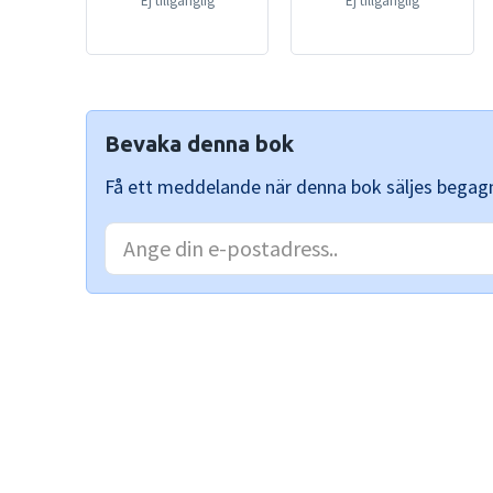
Ej tillgänglig
Ej tillgänglig
Bevaka denna bok
Få ett meddelande när denna bok säljes begag