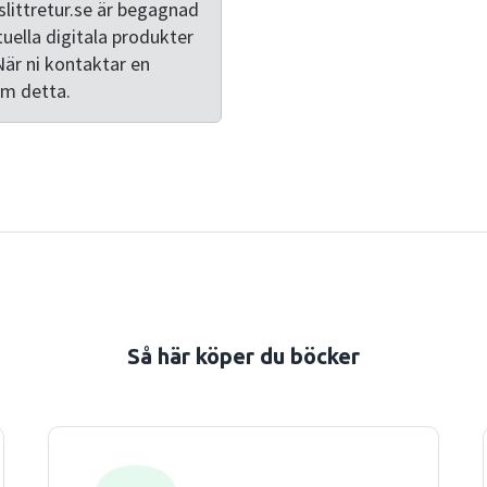
kommunikation, lyssnande, 
littretur.se är begagnad
interkulturell kommunikati
tuella digitala produkter
grundläggande utbildningar
När ni kontaktar en
av intresse för alla som a
om detta.
vård, skola, omsorg och ser
Så här köper du böcker