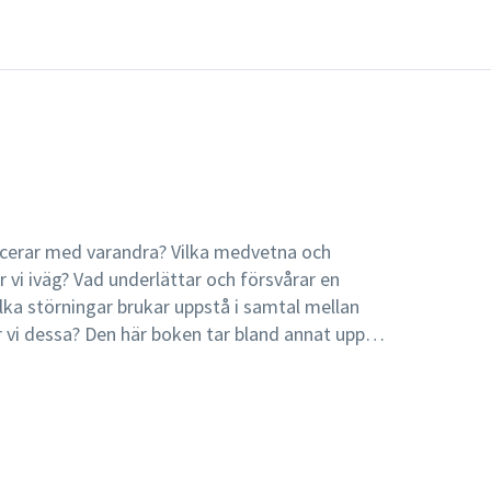
cerar med varandra? Vilka medvetna och
vi iväg? Vad underlättar och försvårar en
lka störningar brukar uppstå i samtal mellan
 vi dessa? Den här boken tar bland annat upp
nsteori, social varseblivning, icke-verbal
, konflikthantering, interkulturell
aspekter på kommunikation. Både praktiska
. I denna fjärde omarbetade upplaga har texten
 uppdaterats, och nya kapitel om icke-verbal