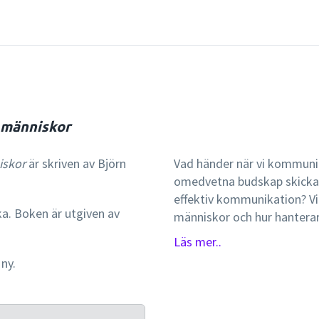
 människor
iskor
är skriven av Björn
Vad händer när vi kommuni
omedvetna budskap skickar 
effektiv kommunikation? Vi
ka. Boken är utgiven av
människor och hur hanterar
grundläggande kommunikatio
Läs mer..
kommunikation, svåra samtal
 ny.
kommunikation samt genus
och teoretiska exempel ges
i sin helhet reviderats och