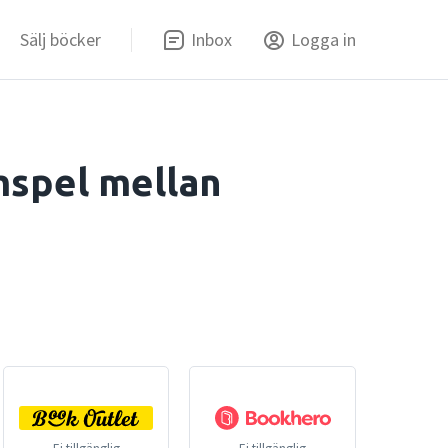
Sälj böcker
Inbox
Logga in
mspel mellan