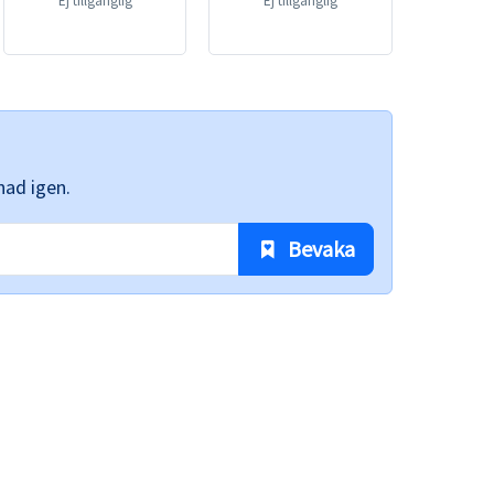
Ej tillgänglig
Ej tillgänglig
nad igen.
 Bevaka