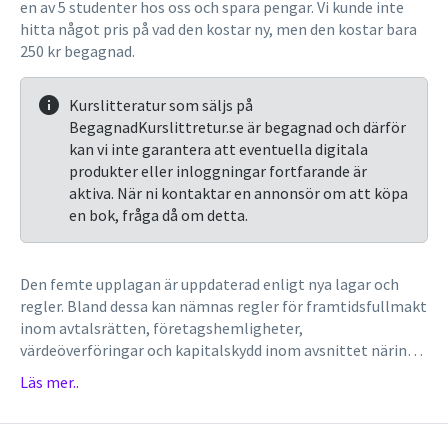
en av 5 studenter hos oss och spara pengar. Vi kunde inte
hitta något pris på vad den kostar ny, men den kostar bara
250 kr begagnad.
Kurslitteratur som säljs på
BegagnadKurslittretur.se är begagnad och därför
kan vi inte garantera att eventuella digitala
produkter eller inloggningar fortfarande är
aktiva. När ni kontaktar en annonsör om att köpa
en bok, fråga då om detta.
Den femte upplagan är uppdaterad enligt nya lagar och
regler. Bland dessa kan nämnas regler för framtidsfullmakt
inom avtalsrätten, företagshemligheter,
värdeöverföringar och kapitalskydd inom avsnittet näring,
underlåtenhet inom straffrätten, finansiella instrument
Läs mer..
och obehöriga transaktioner inom fordringsrätten samt
äktenskapsförord, föräldraskap vid inseminering och
ändrad könstillhörighet inom avsnittet om familjerätt.