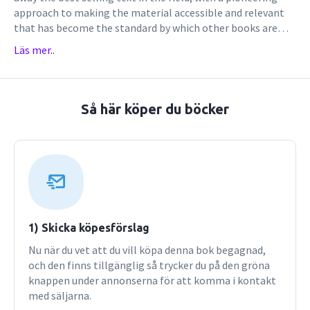
approach to making the material accessible and relevant
that has become the standard by which other books are
judged. Providing a well-rounded perspective of
Läs mer..
international markets that encompasses history,
geography, language, and religion as well as economics,
Cateora helps students to see the cultural and
environmental uniqueness of any nation or region. The
Så här köper du böcker
15th edition reflects all the important events and
innovations to affect global business within recent years,
while including several new and updated technological
learning tools.
1) Skicka köpesförslag
Nu när du vet att du vill köpa denna bok begagnad,
och den finns tillgänglig så trycker du på den gröna
knappen under annonserna för att komma i kontakt
med säljarna.