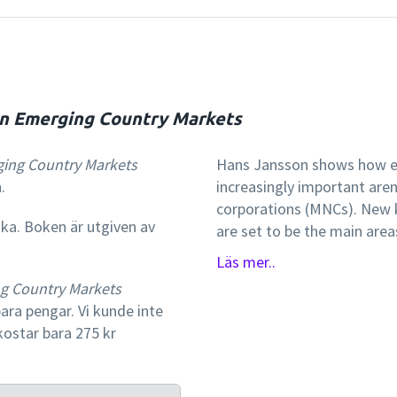
 in Emerging Country Markets
ging Country Markets
Hans Jansson shows how e
.
increasingly important aren
corporations (MNCs). New 
ska. Boken är utgiven av
are set to be the main are
However, these firms have 
Läs mer..
emerging markets, mainly r
ng Country Markets
environmental issues, and 
ara pengar. Vi kunde inte
business strategies in the
kostar bara 275 kr
resolved. The book outlines and develops an integrated and pragmatic
socio-economic approach t
emerging country markets. T