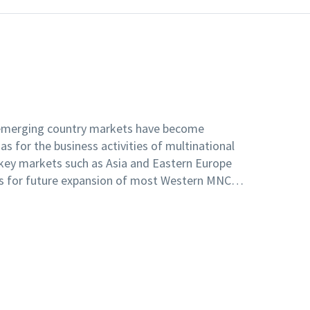
merging country markets have become
as for the business activities of multinational
key markets such as Asia and Eastern Europe
as for future expansion of most Western MNCs.
experienced various strategic problems in these
egarding social responsibility and
relations with governments. This book explores
se markets and how the associated problems are
owards undertaking effective MNC strategy in
his, labelled the 'institutional network