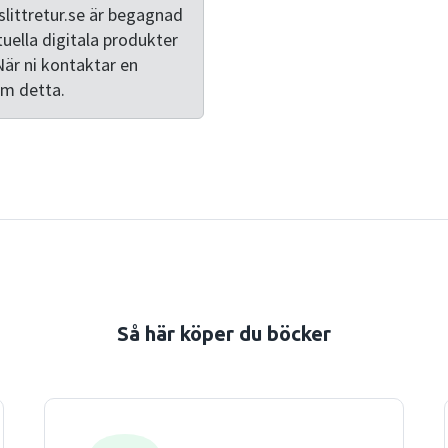
approach' (INA), applies a 
littretur.se är begagnad
business operations and e
tuella digitala produkter
institutions and networks i
När ni kontaktar en
The INA integrates the sha
om detta.
comparative holistic perspe
on a broader societal appro
postgraduate students, re
international business stra
consultants with framework
understanding of strategic 
Så här köper du böcker