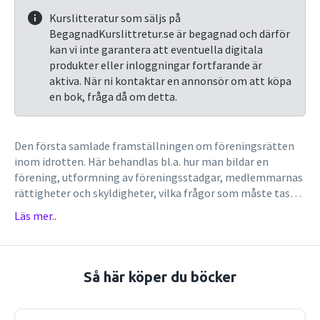
Kurslitteratur som säljs på
BegagnadKurslittretur.se är begagnad och därför
kan vi inte garantera att eventuella digitala
produkter eller inloggningar fortfarande är
aktiva. När ni kontaktar en annonsör om att köpa
en bok, fråga då om detta.
Den första samlade framställningen om föreningsrätten
inom idrotten. Här behandlas bl.a. hur man bildar en
förening, utformning av föreningsstadgar, medlemmarnas
rättigheter och skyldigheter, vilka frågor som måste tas
upp på årsmötet och hur årsmötet går till, hur man väljer
Läs mer..
styrelse och vilket personligt ansvar man har som
styrelseledamot. Tar också upp revisorernas och
valberedningens uppgifter, överklagandefrågor, avtal
mellan förening och idrottsutövare/tränare samt hur ett
Så här köper du böcker
IdrottsAB bildas. Den andra upplagan är uppdaterad,
utvidgad och försedd med diskussionsfrågor i
studiesyfte.Krister Malmsten är chefsjurist i Svenska