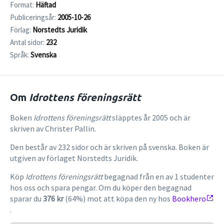
Format:
Häftad
Publiceringsår:
2005-10-26
Förlag:
Norstedts Juridik
Antal sidor:
232
Språk:
Svenska
Om
Idrottens föreningsrätt
Boken
Idrottens föreningsrätt
släpptes år 2005 och är
skriven av Christer Pallin.
Den består av 232 sidor och är skriven på svenska. Boken är
utgiven av förlaget Norstedts Juridik.
Köp
Idrottens föreningsrätt
begagnad från en av 1 studenter
hos oss och spara pengar. Om du köper den begagnad
sparar du
376 kr
(64%) mot att köpa den ny hos
Bookhero
.