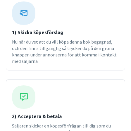
fotbollförbundet och ordförande i Riksidrottsnämnden
(idrottens högsta domstol) samt har även skrivit Idrottens
bestraffningsregler, 4u.Christer Pallin är chefsjurist på
Riksidrottsförbundet och sekreterare i
Riksidrottsstyrelsen.
1) Skicka köpesförslag
Nu när du vet att du vill köpa denna bok begagnad,
och den finns tillgänglig så trycker du på den gröna
knappen under annonserna för att komma i kontakt
med säljarna.
2) Acceptera & betala
Säljaren skickar en köpesförfrågan till dig som du