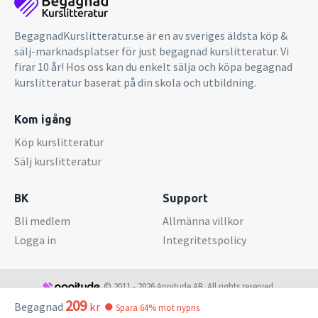
BegagnadKurslitteratur.se är en av sveriges äldsta köp &
sälj-marknadsplatser för just begagnad kurslitteratur. Vi
firar 10 år! Hos oss kan du enkelt sälja och köpa begagnad
kurslitteratur baserat på din skola och utbildning.
Kom igång
Köp kurslitteratur
Sälj kurslitteratur
BK
Support
Bli medlem
Allmänna villkor
Logga in
Integritetspolicy
© 2011 - 2026 Appitude AB. All rights reserved.
209
Begagnad
kr
Spara 64% mot nypris