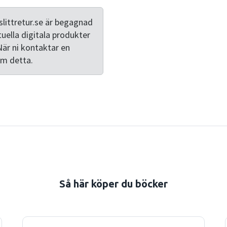
olika teorier som tas upp.
Flera olika områden har ko
littretur.se är begagnad
och digitaliseringen. "Org
tuella digitala produkter
verktygslåda. I den verktyg
När ni kontaktar en
utan begrepp, kategorier o
om detta.
ambitioner. Den siktar till 
formella organisationer, oc
dem."
Så här köper du böcker