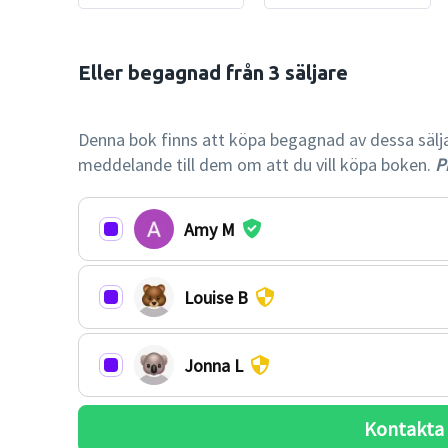
Eller begagnad från 3 säljare

-45% billi
Denna bok finns att köpa begagnad av dessa säljare.
meddelande till dem om att du vill köpa boken.
Pr
Amy M
Louise B
Jonna L
Kontakta