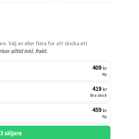
gare
 Välj en eller flera för att skicka ett
iser alltid inkl. frakt.
409
kr
Ny
419
kr
Bra skick
459
kr
Ny
 
3
 säljare