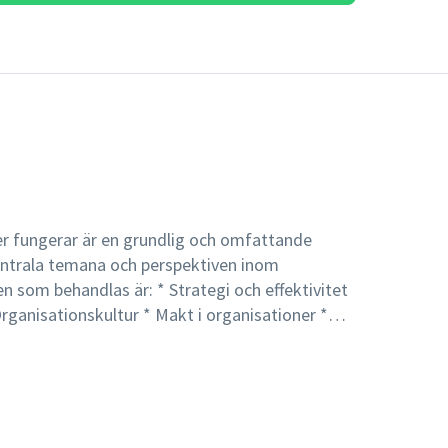
r fungerar är en grundlig och omfattande
centrala temana och perspektiven inom
n som behandlas är: * Strategi och effektivitet
rganisationskultur * Makt i organisationer *
* Motivation * Kommunikation *
 och innovation * Förändring i organisationer *
r många exempel och har som målsättning att
eflektera kring organisation och organisering.
 noga med att ha ett kritiskt perspektiv på de