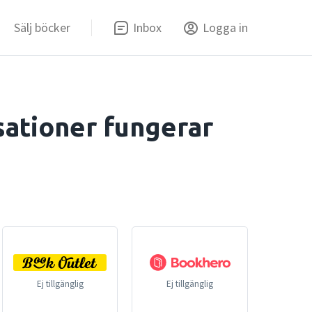
Sälj böcker
Inbox
Logga in
ationer fungerar
Ej tillgänglig
Ej tillgänglig