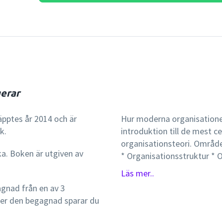
erar
äpptes år 2014 och är
Hur moderna organisatione
k.
introduktion till de mest 
organisationsteori. Område
ka. Boken är utgiven av
* Organisationsstruktur * O
Organisation och omvärld 
Läs mer..
Beslutsprocesser * Lärande
gnad från en av 3
Ledarskap Boken innehålle
per den begagnad sparar du
stimulera läsaren till att r
Författarna har också varit